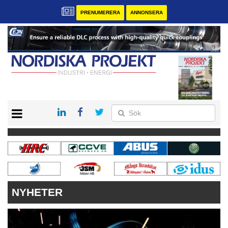
PRENUMERERA
ANNONSERA
START
KONTAKT
VÅRA ANDRA MAGASIN
PRENUMERERA
ANNONSERA
NYHETER