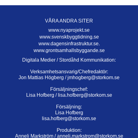
VÅRA ANDRA SITER
www.nyaprojekt.se
www.svenskbyggtidning.se
www.dagensinfrastruktur.se.
www.grontsamhallsbyggande.se
Digitala Medier / Stordåhd Kommunikation:
Verksamhetsansvarig/Chefredaktör:
Jon Mattias Högberg /
jmhogberg@storkom.se
Försäljningschef:
Lisa Hofberg /
lisa.hofberg@storkom.se
Försäljning:
Lisa Hofberg
lisa.hofberg@storkom.se
Produktion:
Anneli Markström /
anneli.markstrom@storkom.se