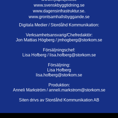
www.svenskbyggtidning.se
www.dagensinfrastruktur.se.
www.grontsamhallsbyggande.se
Digitala Medier / Stordåhd Kommunikation:
Verksamhetsansvarig/Chefredaktör:
Jon Mattias Högberg /
jmhogberg@storkom.se
Försäljningschef:
Lisa Hofberg /
lisa.hofberg@storkom.se
Försäljning:
Lisa Hofberg
lisa.hofberg@storkom.se
Produktion:
Anneli Markström /
anneli.markstrom@storkom.se
Siten drivs av Stordåhd Kommunikation AB