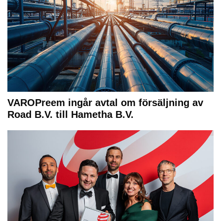
VAROPreem ingår avtal om försäljning av
Road B.V. till Hametha B.V.