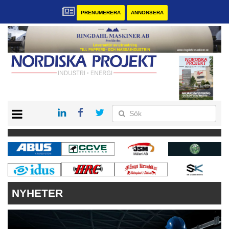
PRENUMERERA
ANNONSERA
START
KONTAKT
VÅRA ANDRA MAGASIN
PRENUMERERA
ANNONSERA
NYHETER