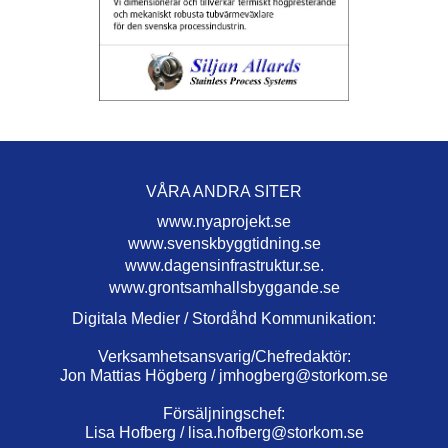
VÅRA ANDRA SITER
www.nyaprojekt.se
www.svenskbyggtidning.se
www.dagensinfrastruktur.se.
www.grontsamhallsbyggande.se
Digitala Medier / Stordåhd Kommunikation:
Verksamhetsansvarig/Chefredaktör:
Jon Mattias Högberg /
jmhogberg@storkom.se
Försäljningschef:
Lisa Hofberg /
lisa.hofberg@storkom.se