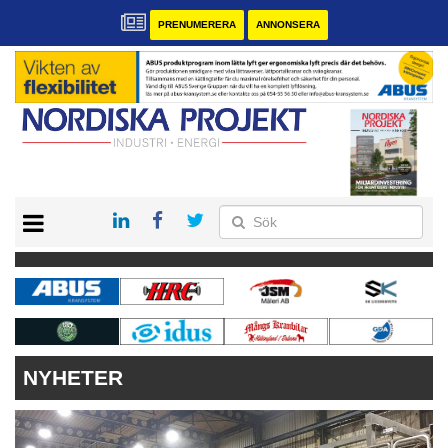
PRENUMERERA
ANNONSERA
START
KONTAKT
VÅRA ANDRA MAGASIN
PRENUMERERA
ANNONSERA
NYHETER