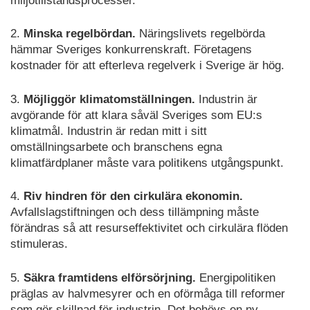
miljötillståndsprocesser.
2.
Minska regelbördan.
Näringslivets regelbörda
hämmar Sveriges konkurrenskraft. Företagens
kostnader för att efterleva regelverk i Sverige är hög.
3.
Möjliggör klimatomställningen.
Industrin är
avgörande för att klara såväl Sveriges som EU:s
klimatmål. Industrin är redan mitt i sitt
omställningsarbete och branschens egna
klimatfärdplaner måste vara politikens utgångspunkt.
4.
Riv hindren för den cirkulära ekonomin.
Avfallslagstiftningen och dess tillämpning måste
förändras så att resurseffektivitet och cirkulära flöden
stimuleras.
5.
Säkra framtidens elförsörjning.
Energipolitiken
präglas av halvmesyrer och en oförmåga till reformer
som gör skillnad för industrin. Det behövs en ny