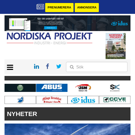
PRENUMERERA
ANNONSERA
START
KONTAKT
VÅRA ANDRA MAGASIN
PRENUMERERA
ANNONSERA
NYHETER