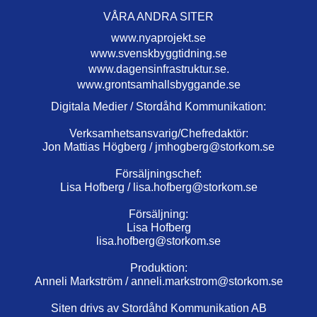
VÅRA ANDRA SITER
www.nyaprojekt.se
www.svenskbyggtidning.se
www.dagensinfrastruktur.se.
www.grontsamhallsbyggande.se
Digitala Medier / Stordåhd Kommunikation:
Verksamhetsansvarig/Chefredaktör:
Jon Mattias Högberg /
jmhogberg@storkom.se
Försäljningschef:
Lisa Hofberg /
lisa.hofberg@storkom.se
Försäljning:
Lisa Hofberg
lisa.hofberg@storkom.se
Produktion:
Anneli Markström /
anneli.markstrom@storkom.se
Siten drivs av Stordåhd Kommunikation AB