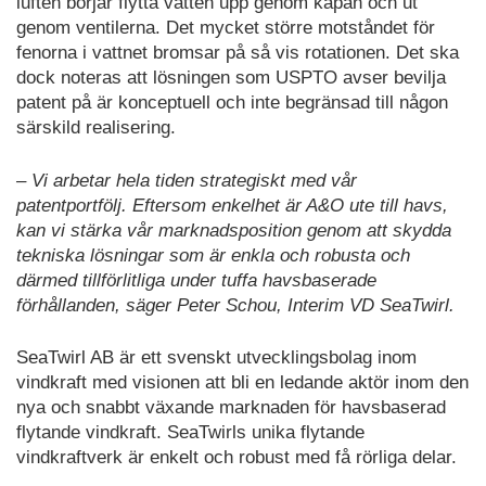
luften börjar flytta vatten upp genom kåpan och ut
genom ventilerna. Det mycket större motståndet för
fenorna i vattnet bromsar på så vis rotationen. Det ska
dock noteras att lösningen som USPTO avser bevilja
patent på är konceptuell och inte begränsad till någon
särskild realisering.
– Vi arbetar hela tiden strategiskt med vår
patentportfölj. Eftersom enkelhet är A&O ute till havs,
kan vi stärka vår marknadsposition genom att skydda
tekniska lösningar som är enkla och robusta och
därmed tillförlitliga under tuffa havsbaserade
förhållanden, säger Peter Schou, Interim VD SeaTwirl.
SeaTwirl AB är ett svenskt utvecklingsbolag inom
vindkraft med visionen att bli en ledande aktör inom den
nya och snabbt växande marknaden för havsbaserad
flytande vindkraft. SeaTwirls unika flytande
vindkraftverk är enkelt och robust med få rörliga delar.