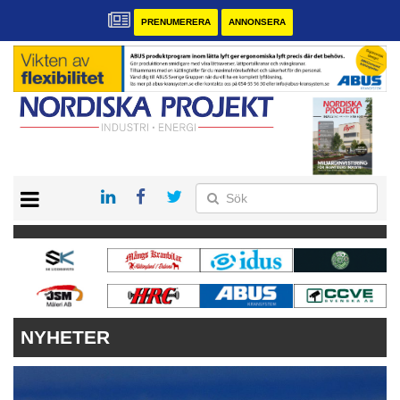
PRENUMERERA
ANNONSERA
START
KONTAKT
VÅRA ANDRA MAGASIN
PRENUMERERA
ANNONSERA
NYHETER