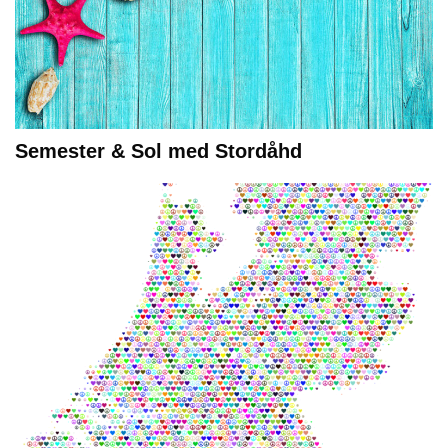
Semester & Sol med Stordåhd