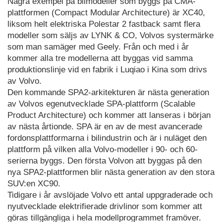
Några exempel på bilmodeller som byggs på CMA-
plattformen (Compact Modular Architecture) är XC40,
liksom helt elektriska Polestar 2 fastback samt flera
modeller som säljs av LYNK & CO, Volvos systermärke
som man samäger med Geely. Från och med i år
kommer alla tre modellerna att byggas vid samma
produktionslinje vid en fabrik i Luqiao i Kina som drivs
av Volvo.
Den kommande SPA2-arkitekturen är nästa generation
av Volvos egenutvecklade SPA-plattform (Scalable
Product Architecture) och kommer att lanseras i början
av nästa årtionde. SPA är en av de mest avancerade
fordonsplattformarna i bilindustrin och är i nuläget den
plattform på vilken alla Volvo-modeller i 90- och 60-
serierna byggs. Den första Volvon att byggas på den
nya SPA2-plattformen blir nästa generation av den stora
SUV:en XC90.
Tidigare i år avslöjade Volvo ett antal uppgraderade och
nyutvecklade elektrifierade drivlinor som kommer att
göras tillgängliga i hela modellprogrammet framöver.