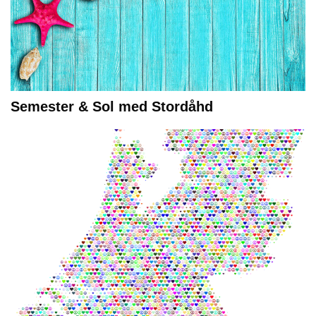
Semester & Sol med Stordåhd