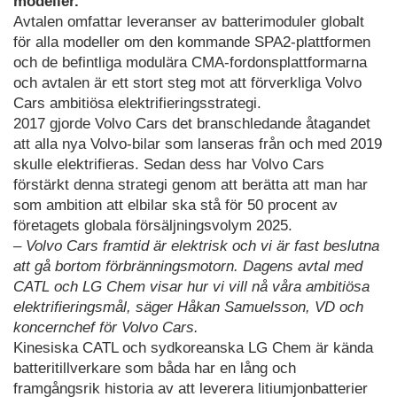
modeller.
Avtalen omfattar leveranser av batterimoduler globalt
för alla modeller om den kommande SPA2-plattformen
och de befintliga modulära CMA-fordonsplattformarna
och avtalen är ett stort steg mot att förverkliga Volvo
Cars ambitiösa elektrifieringsstrategi.
2017 gjorde Volvo Cars det branschledande åtagandet
att alla nya Volvo-bilar som lanseras från och med 2019
skulle elektrifieras. Sedan dess har Volvo Cars
förstärkt denna strategi genom att berätta att man har
som ambition att elbilar ska stå för 50 procent av
företagets globala försäljningsvolym 2025.
– Volvo Cars framtid är elektrisk och vi är fast beslutna
att gå bortom förbränningsmotorn. Dagens avtal med
CATL och LG Chem visar hur vi vill nå våra ambitiösa
elektrifieringsmål, säger Håkan Samuelsson, VD och
koncernchef för Volvo Cars.
Kinesiska CATL och sydkoreanska LG Chem är kända
batteritillverkare som båda har en lång och
framgångsrik historia av att leverera litiumjonbatterier