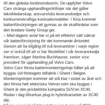
till den globala fordonsindustrin. De uppfyller Volvo
Cars stränga upphandlingsriktlinjer när det gäller
teknikledarskap, ansvarsfulla leveranskedjor och
konkurrenskraftiga kostnadsmodeller. I Kina kommer
batteriförsörjningen att gynnas av de skalfördelar som
den bredare Geely Group ger.
– Med dagens avtal har vi på ett effektivt sätt säkrat
vår batteriförsörjning för det kommande årtiondet.
Genom att ha tillgång till två leverantörer i varje region
ser vi också till att vi har flexibilitet i vår leveranskedja
framöver, säger Martina Buchhauser, senior vice
president för upphandling på Volvo Cars.
Volvo Cars första batterimonteringslinje håller på att
byggas vid företagets bilfabrik i Ghent i Belgen.
Monteringslinjen kommer att stå klar i slutet av året och
den första helt elektriska Volvon som ska byggas i
Ghent är den prisbelönta kompakta SUV:en XC40.
Redan i dag tillverkas plug-in hybridvarianter av XC40
där.