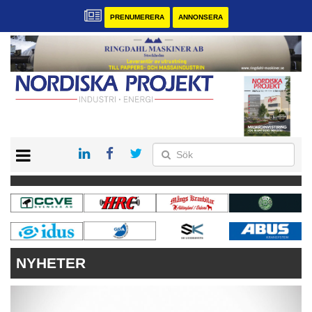
PRENUMERERA
ANNONSERA
START
KONTAKT
VÅRA ANDRA MAGASIN
PRENUMERERA
ANNONSERA
NYHETER