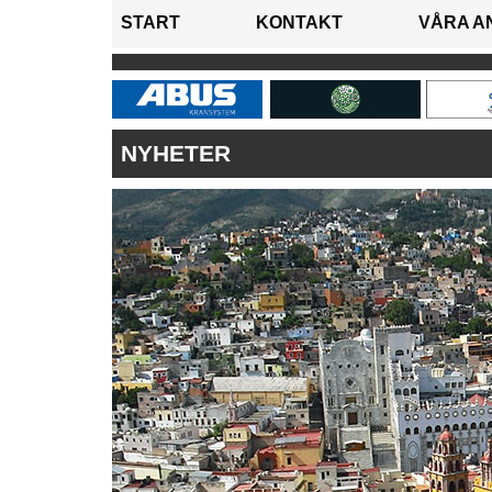
START
KONTAKT
VÅRA A
NYHETER