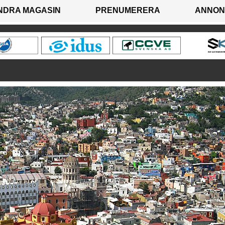
NDRA MAGASIN
PRENUMERERA
ANNON