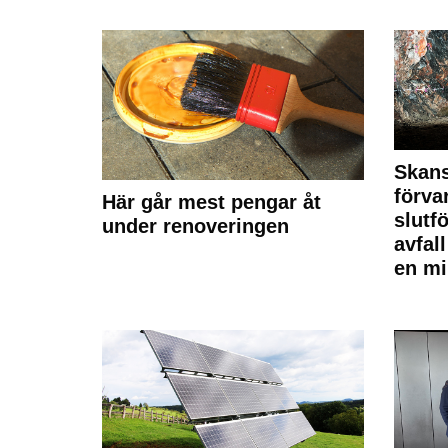
Skan
förva
Här går mest pengar åt
slutf
under renoveringen
avfal
en mi