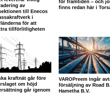
för framtiden – och j
adering av
finns redan här i Tors
sektionen till Enecos
ssakraftverk i
länderna för att
tra tillförlitligheten
ka kraftnät går före
VAROPreem ingår avt
rslaget om höjd
försäljning av Road B.V
rsättning går igenom
Hametha B.V.