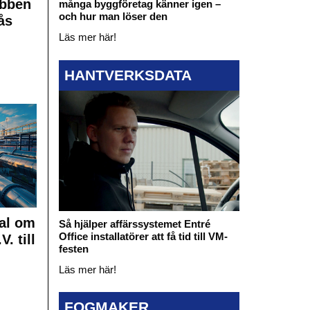
obben
många byggföretag känner igen –
och hur man löser den
ås
Läs mer här!
HANTVERKSDATA
al om
Så hjälper affärssystemet Entré
Office installatörer att få tid till VM-
. till
festen
Läs mer här!
FOGMAKER