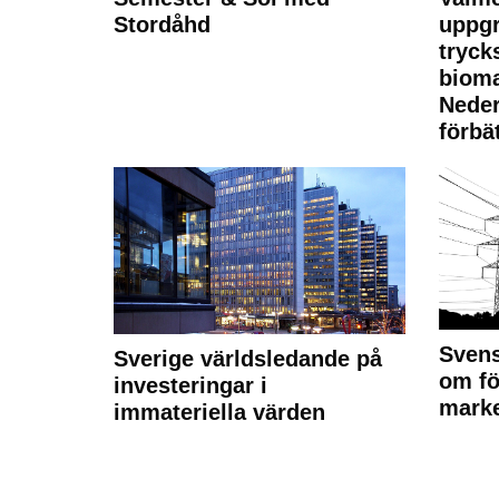
Stordåhd
uppgr
tryck
bioma
Neder
förbät
Svens
Sverige världsledande på
om fö
investeringar i
marke
immateriella värden