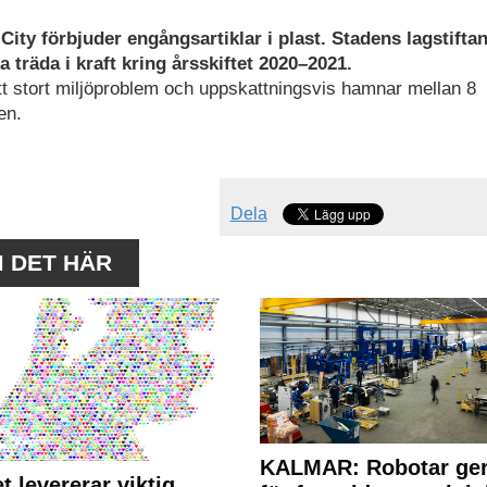
y förbjuder engångsartiklar i plast. Stadens lagstifta
 träda i kraft kring årsskiftet 2020–2021.
t stort miljöproblem och uppskattningsvis hamnar mellan 8
en.
Dela
M DET HÄR
KALMAR: Robotar ger
t levererar viktig