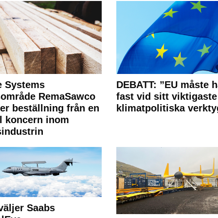
e Systems
DEBATT: ”EU måste h
rsområde RemaSawco
fast vid sitt viktigaste
ler beställning från en
klimatpolitiska verkty
l koncern inom
industrin
väljer Saabs