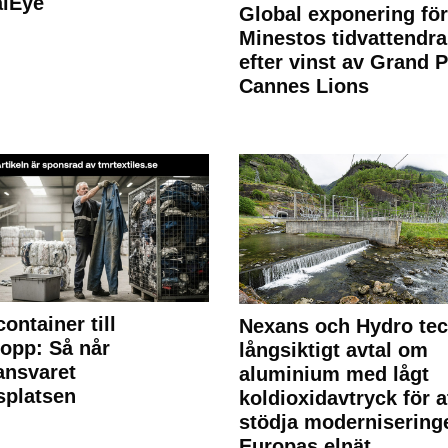
alEye
Global exponering för
Minestos tidvattendra
efter vinst av Grand P
Cannes Lions
container till
Nexans och Hydro te
lopp: Så når
långsiktigt avtal om
lansvaret
aluminium med lågt
splatsen
koldioxidavtryck för a
stödja modernisering
Europas elnät