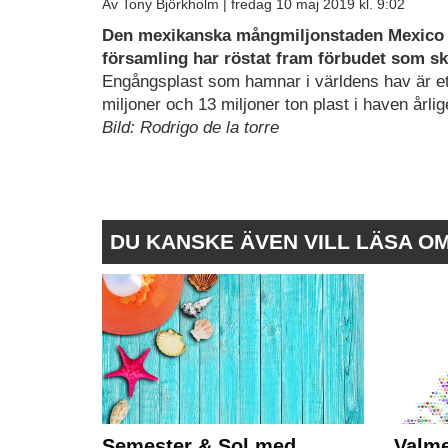
Av Tony Björkholm |
fredag 10 maj 2019 kl. 9:02
Den mexikanska mångmiljonstaden Mexico Cit
församling har röstat fram förbudet som ska
Engångsplast som hamnar i världens hav är et
miljoner och 13 miljoner ton plast i haven årlig
Bild: Rodrigo de la torre
DU KANSKE ÄVEN VILL LÄSA O
Semester & Sol med
Valme