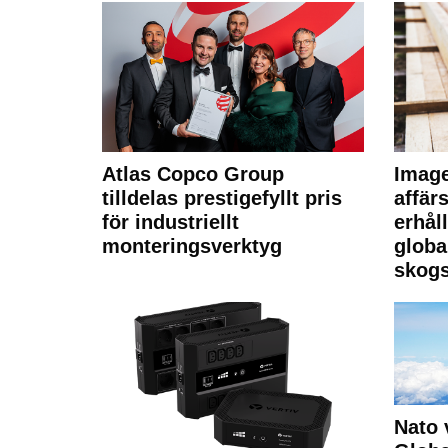
Atlas Copco Group
Imag
tilldelas prestigefyllt pris
affä
för industriellt
erhål
monteringsverktyg
globa
skogs
Nato 