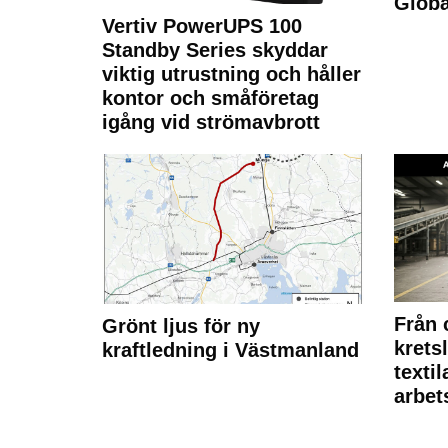
Glob
Vertiv PowerUPS 100
Standby Series skyddar
viktig utrustning och håller
kontor och småföretag
igång vid strömavbrott
Från 
Grönt ljus för ny
krets
kraftledning i Västmanland
texti
arbet