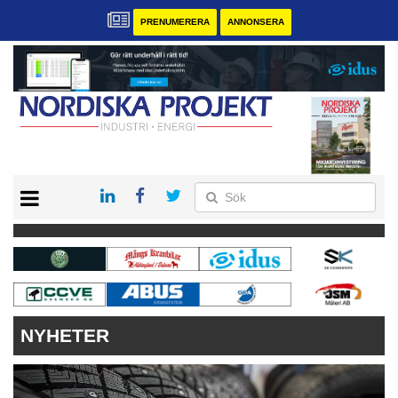
PRENUMERERA
ANNONSERA
START
KONTAKT
VÅRA ANDRA MAGASIN
PRENUMERERA
ANNONSERA
NYHETER