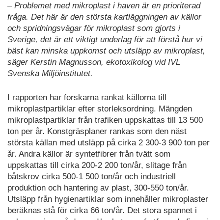
– Problemet med mikroplast i haven är en prioriterad
fråga. Det här är den största kartläggningen av källor
och spridningsvägar för mikroplast som gjorts i
Sverige, det är ett viktigt underlag för att förstå hur vi
bäst kan minska uppkomst och utsläpp av mikroplast,
säger Kerstin Magnusson, ekotoxikolog vid IVL
Svenska Miljöinstitutet.
I rapporten har forskarna rankat källorna till
mikroplastpartiklar efter storleksordning. Mängden
mikroplastpartiklar från trafiken uppskattas till 13 500
ton per år. Konstgräsplaner rankas som den näst
största källan med utsläpp på cirka 2 300-3 900 ton per
år. Andra källor är syntetfibrer från tvätt som
uppskattas till cirka 200-2 200 ton/år, slitage från
båtskrov cirka 500-1 500 ton/år och industriell
produktion och hantering av plast, 300-550 ton/år.
Utsläpp från hygienartiklar som innehåller mikroplaster
beräknas stå för cirka 66 ton/år. Det stora spannet i