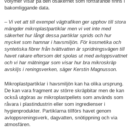
volymer visar på den osäkerhet som fortfarande finns i
bakomliggande data.
– Vi vet att till exempel vägtrafiken ger upphov till stora
mängder mikroplastpartiklar men vi vet inte med
säkerhet hur långt dessa partiklar sprids och hur
mycket som hamnar i havsmiljön. För kosmetika och
syntetiska fibrer från tvättvatten är spridningsvägen till
havet rakare eftersom det spolas ut med avloppsvattnet
och vi har mätningar som visar hur bra mikroskräp
avskiljs i reningsverken, säger Kerstin Magnusson.
Mikroplastpartiklar i havsmiljön kan ha olika ursprung.
De kan vara fragment av större skräpbitar men de kan
också utgöras av mikroplastpellets som används som
råvara i plastindustrin eller som ingredienser i
hygienprodukter. Partiklarna tillförs havet genom
avloppsreningsverk, dagvatten, snötippning och via
atmosfären.