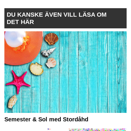
DU KANSKE ÄVEN VILL LÄSA OM
DET HÄR
Semester & Sol med Stordåhd