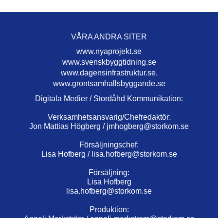
VÅRA ANDRA SITER
www.nyaprojekt.se
www.svenskbyggtidning.se
www.dagensinfrastruktur.se.
www.grontsamhallsbyggande.se
Digitala Medier / Stordåhd Kommunikation:
Verksamhetsansvarig/Chefredaktör:
Jon Mattias Högberg /
jmhogberg@storkom.se
Försäljningschef:
Lisa Hofberg /
lisa.hofberg@storkom.se
Försäljning:
Lisa Hofberg
lisa.hofberg@storkom.se
Produktion: