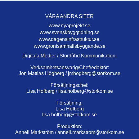
VÅRA ANDRA SITER
www.nyaprojekt.se
www.svenskbyggtidning.se
www.dagensinfrastruktur.se.
www.grontsamhallsbyggande.se
Digitala Medier / Stordåhd Kommunikation:
Verksamhetsansvarig/Chefredaktör:
Jon Mattias Högberg /
jmhogberg@storkom.se
Försäljningschef:
Lisa Hofberg /
lisa.hofberg@storkom.se
Försäljning:
Lisa Hofberg
lisa.hofberg@storkom.se
Produktion:
Anneli Markström /
anneli.markstrom@storkom.se