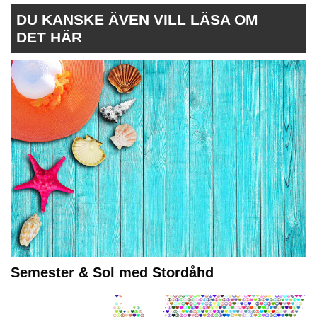
DU KANSKE ÄVEN VILL LÄSA OM
DET HÄR
Semester & Sol med Stordåhd