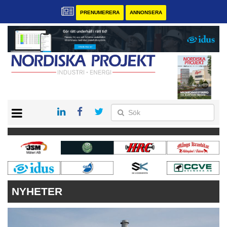
PRENUMERERA
ANNONSERA
START
KONTAKT
VÅRA ANDRA MAGASIN
PRENUMERERA
ANNONSERA
NYHETER