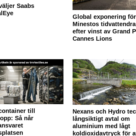
väljer Saabs
alEye
Global exponering för
Minestos tidvattendra
efter vinst av Grand P
Cannes Lions
container till
Nexans och Hydro te
lopp: Så når
långsiktigt avtal om
lansvaret
aluminium med lågt
splatsen
koldioxidavtryck för a