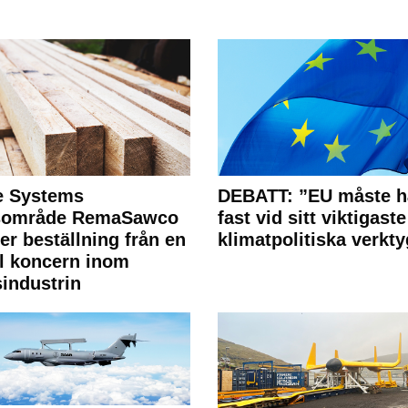
e Systems
DEBATT: ”EU måste h
rsområde RemaSawco
fast vid sitt viktigaste
ler beställning från en
klimatpolitiska verkty
l koncern inom
industrin