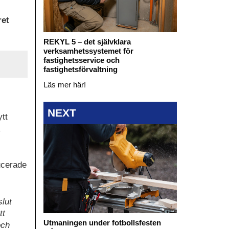
ret
REKYL 5 – det självklara
verksamhetssystemet för
fastighetsservice och
fastighetsförvaltning
Läs mer här!
NEXT
ytt
ucerade
slut
tt
Utmaningen under fotbollsfesten
och