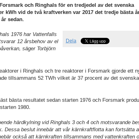
 Forsmark och Ringhals för en tredjedel av det svenska
r kWh vid de två kraftverken var 2017 det tredje bästa å
2 år sedan.
ghals 1976 har Vattenfalls
Dela
tsvarar 12 årsbehov av el
påverkan, säger Torbjörn
reaktorer i Ringhals och tre reaktorer i Forsmark gjorde ett n
de tillsammans 52 TWh vilket är 37 procent av det svenska
näst bästa resultatet sedan starten 1976 och Forsmark prod
 starten 1980.
roende härdkylning vid Ringhals 3 och 4 och motsvarande be
. Dessa beslut innebär att vår kärnkraftflotta kan fortsätta a
nebär också att kärnkraften tillsammans med vattenkraften 