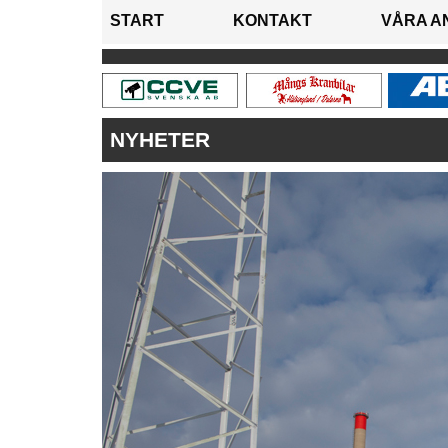
START
KONTAKT
VÅRA A
NYHETER