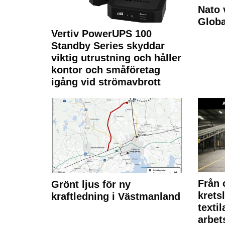
Nato 
Glob
Vertiv PowerUPS 100
Standby Series skyddar
viktig utrustning och håller
kontor och småföretag
igång vid strömavbrott
Från 
Grönt ljus för ny
krets
kraftledning i Västmanland
texti
arbet