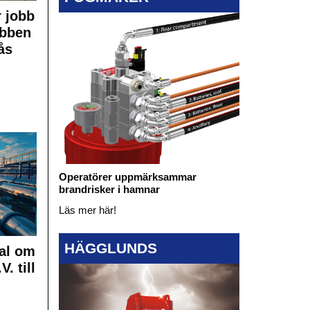
 jobb
obben
ås
Operatörer uppmärksammar
brandrisker i hamnar
Läs mer här!
HÄGGLUNDS
al om
. till