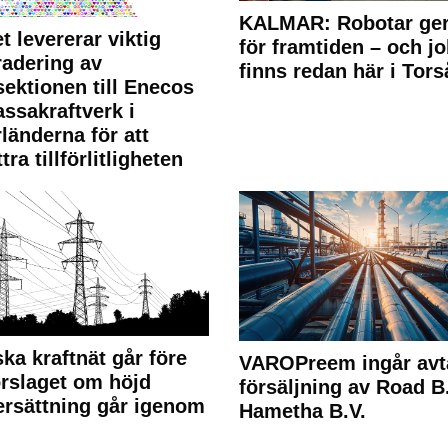
KALMAR: Robotar ger
t levererar viktig
för framtiden – och j
adering av
finns redan här i Tors
sektionen till Enecos
ssakraftverk i
länderna för att
tra tillförlitligheten
ka kraftnät går före
VAROPreem ingår avt
rslaget om höjd
försäljning av Road B.V
rsättning går igenom
Hametha B.V.