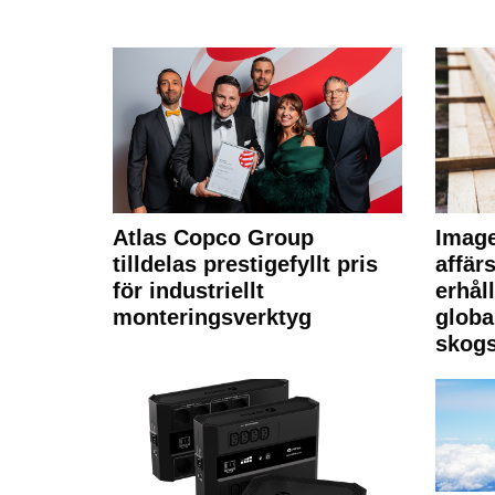
Atlas Copco Group
Imag
tilldelas prestigefyllt pris
affä
för industriellt
erhål
monteringsverktyg
globa
skogs