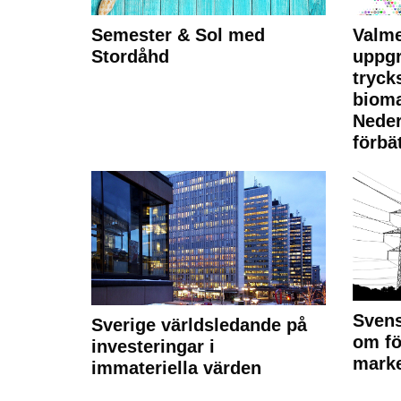
Semester & Sol med
Valme
Stordåhd
uppgr
tryck
bioma
Neder
förbät
Svens
Sverige världsledande på
om fö
investeringar i
marke
immateriella värden