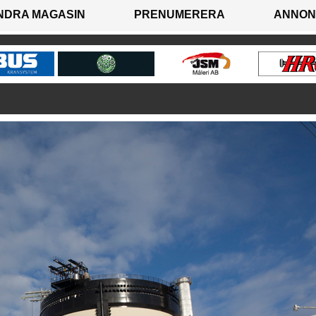
NDRA MAGASIN
PRENUMERERA
ANNON