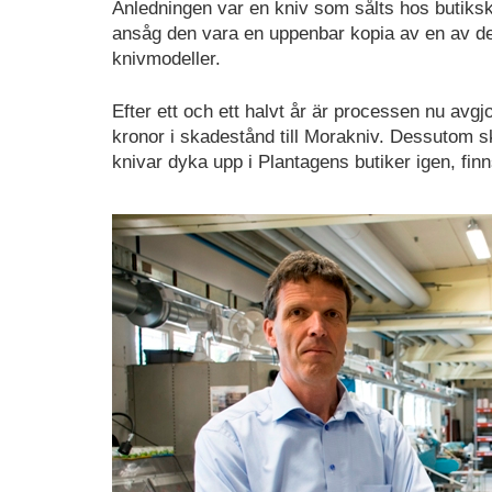
Anledningen var en kniv som sålts hos butiks
ansåg den vara en uppenbar kopia av en av d
knivmodeller.
Efter ett och ett halvt år är processen nu avgj
kronor i skadestånd till Morakniv. Dessutom s
knivar dyka upp i Plantagens butiker igen, fin