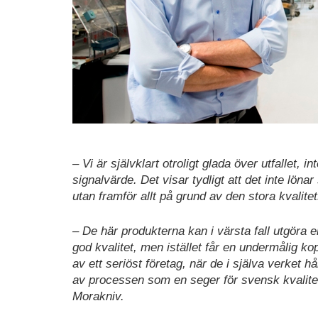
– Vi är självklart otroligt glada över utfallet, i
signalvärde. Det visar tydligt att det inte lönar
utan framför allt på grund av den stora kvalit
– De här produkterna kan i värsta fall utgöra 
god kvalitet, men istället får en undermålig k
av ett seriöst företag, när de i själva verket h
av processen som en seger för svensk kvalit
Morakniv.