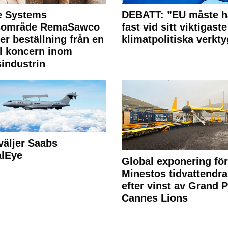
e Systems
DEBATT: ”EU måste h
rsområde RemaSawco
fast vid sitt viktigaste
ler beställning från en
klimatpolitiska verkty
l koncern inom
industrin
väljer Saabs
alEye
Global exponering för
Minestos tidvattendra
efter vinst av Grand P
Cannes Lions