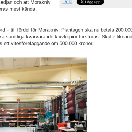
Dela
kedjan och att Morakniv
eras mest kända
ord – till fördel för Morakniv. Plantagen ska nu betala 200.00
ka samtliga kvarvarande knivkopior förstöras. Skulle liknan
ns ett vitesföreläggande om 500.000 kronor.