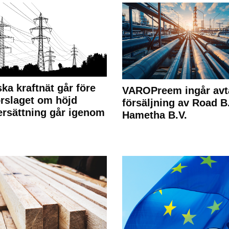
ka kraftnät går före
VAROPreem ingår avt
rslaget om höjd
försäljning av Road B.V
rsättning går igenom
Hametha B.V.