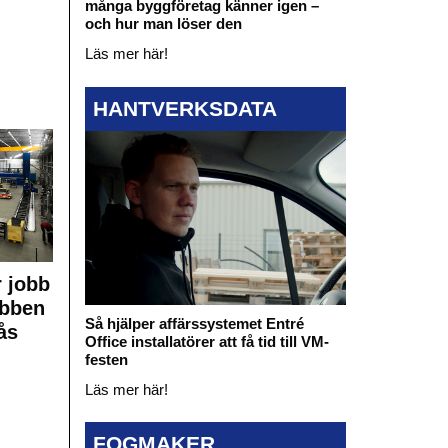
många byggföretag känner igen –
och hur man löser den
Läs mer här!
HANTVERKSDATA
 jobb
obben
Så hjälper affärssystemet Entré
ås
Office installatörer att få tid till VM-
festen
Läs mer här!
FOGMAKER