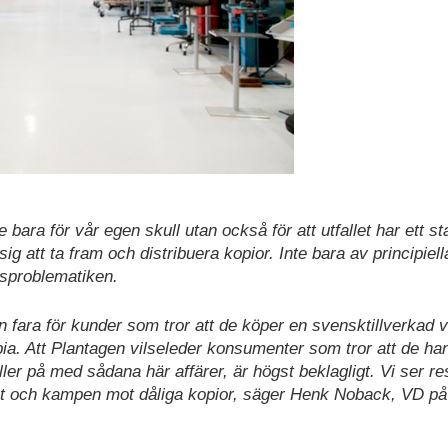
nte bara för vår egen skull utan också för att utfallet har ett st
 sig att ta fram och distribuera kopior. Inte bara av principiell
etsproblematiken.
en fara för kunder som tror att de köper en svensktillverkad 
opia. Att Plantagen vilseleder konsumenter som tror att de ha
åller på med sådana här affärer, är högst beklagligt. Vi ser re
et och kampen mot dåliga kopior, säger Henk Noback, VD på