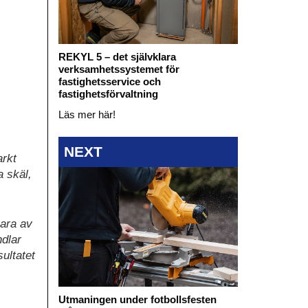
REKYL 5 – det självklara
verksamhetssystemet för
fastighetsservice och
fastighetsförvaltning
Läs mer här!
NEXT
arkt
a skäl,
vara av
ndlar
sultatet
Utmaningen under fotbollsfesten