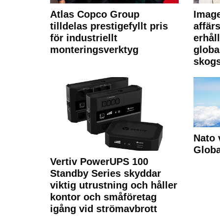
Atlas Copco Group
Imag
tilldelas prestigefyllt pris
affä
för industriellt
erhål
monteringsverktyg
globa
skogs
Nato 
Glob
Vertiv PowerUPS 100
Standby Series skyddar
viktig utrustning och håller
kontor och småföretag
igång vid strömavbrott