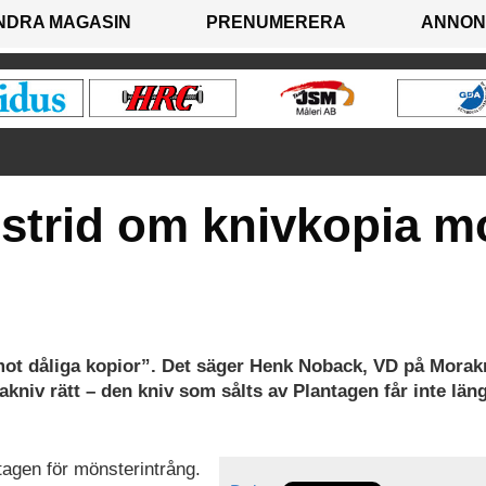
NDRA MAGASIN
PRENUMERERA
ANNON
 strid om knivkopia m
mot dåliga kopior”. Det säger Henk Noback, VD på Morak
niv rätt – den kniv som sålts av Plantagen får inte län
tagen för mönsterintrång.