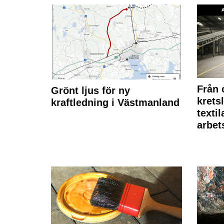
Från 
Grönt ljus för ny
krets
kraftledning i Västmanland
texti
arbet