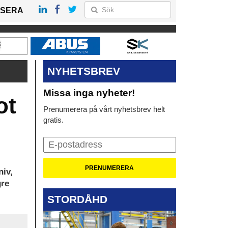
SERA
NYHETSBREV
Missa inga nyheter!
ot
Prenumerera på vårt nyhetsbrev helt
gratis.
niv,
gre
STORDÅHD