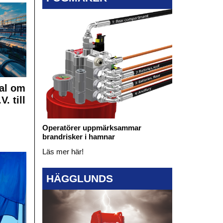
al om
. till
Operatörer uppmärksammar
brandrisker i hamnar
Läs mer här!
HÄGGLUNDS