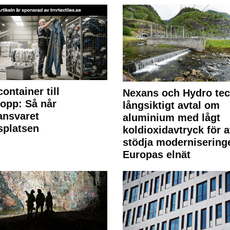
container till
Nexans och Hydro te
lopp: Så når
långsiktigt avtal om
lansvaret
aluminium med lågt
splatsen
koldioxidavtryck för a
stödja modernisering
Europas elnät