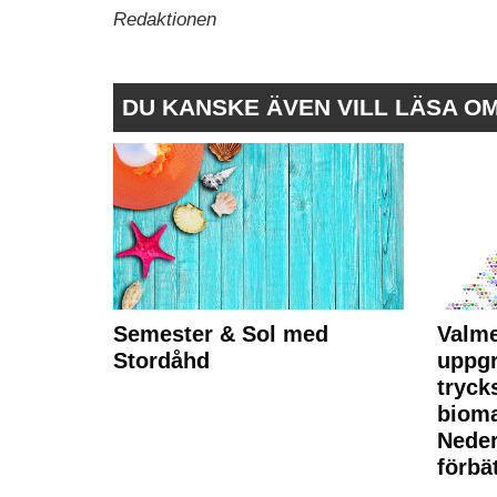
Redaktionen
DU KANSKE ÄVEN VILL LÄSA O
Semester & Sol med
Valme
Stordåhd
uppgr
tryck
bioma
Neder
förbät