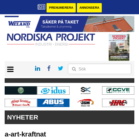
PRENUMERERA
ANNONSERA
START
KONTAKT
VÅRA ANDRA MAGASIN
PRENUMERERA
ANNONSERA
NYHETER
a-art-kraftnat