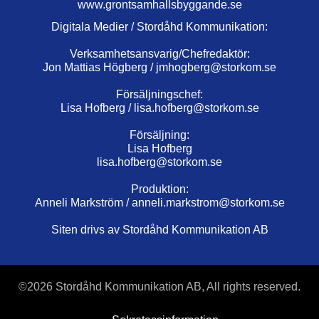
www.grontsamhallsbyggande.se
Digitala Medier / Stordåhd Kommunikation:
Verksamhetsansvarig/Chefredaktör:
Jon Mattias Högberg /
jmhogberg@storkom.se
Försäljningschef:
Lisa Hofberg /
lisa.hofberg@storkom.se
Försäljning:
Lisa Hofberg
lisa.hofberg@storkom.se
Produktion:
Anneli Markström /
anneli.markstrom@storkom.se
Siten drivs av Stordåhd Kommunikation AB
©
2026 Stordåhd Kommunikation AB, All rights reserved.