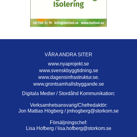
VÅRA ANDRA SITER
www.nyaprojekt.se
www.svenskbyggtidning.se
www.dagensinfrastruktur.se.
www.grontsamhallsbyggande.se
Digitala Medier / Stordåhd Kommunikation:
Verksamhetsansvarig/Chefredaktör:
Jon Mattias Högberg /
jmhogberg@storkom.se
Försäljningschef:
Lisa Hofberg /
lisa.hofberg@storkom.se