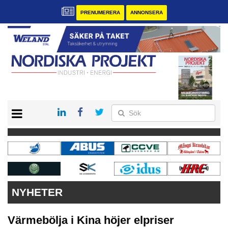
PRENUMERERA
ANNONSERA
START
KONTAKT
VÅRA ANDRA MAGASIN
PRENUMERERA
ANNONSERA
NYHETER
Värmebölja i Kina höjer elpriser