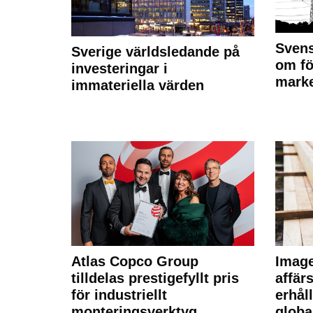
Svens
Sverige världsledande på
om fö
investeringar i
marke
immateriella värden
Atlas Copco Group
Imag
tilldelas prestigefyllt pris
affä
för industriellt
erhål
monteringsverktyg
globa