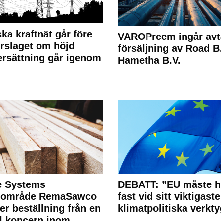
ka kraftnät går före
VAROPreem ingår avt
rslaget om höjd
försäljning av Road B.V
rsättning går igenom
Hametha B.V.
e Systems
DEBATT: ”EU måste h
rsområde RemaSawco
fast vid sitt viktigaste
ler beställning från en
klimatpolitiska verkty
l koncern inom