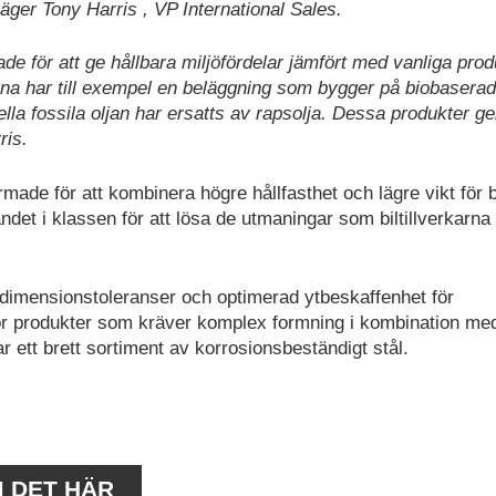
ger Tony Harris , VP International Sales.
 för att ge hållbara miljöfördelar jämfört med vanliga prod
a har till exempel en beläggning som bygger på biobaserad
nella fossila oljan har ersatts av rapsolja. Dessa produkter g
ris.
ormade för att kombinera högre hållfasthet och lägre vikt för b
det i klassen för att lösa de utmaningar som biltillverkarna 
imensionstoleranser och optimerad ytbeskaffenhet för
ör produkter som kräver komplex formning i kombination me
r ett brett sortiment av korrosionsbeständigt stål.
M DET HÄR