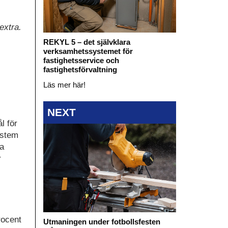
extra.
REKYL 5 – det självklara
verksamhetssystemet för
fastighetsservice och
fastighetsförvaltning
Läs mer här!
NEXT
l för
ystem
ta
r
rocent
Utmaningen under fotbollsfesten