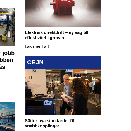
Elektrisk direktdrift – ny väg till
effektivitet i gruvan
Läs mer här!
 jobb
obben
CEJN
ås
Sätter nya standarder för
snabbkopplingar