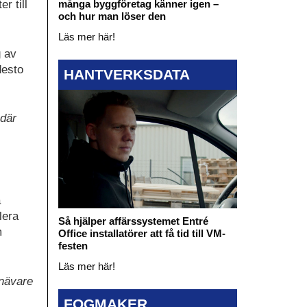
r till
många byggföretag känner igen –
och hur man löser den
Läs mer här!
g av
desto
HANTVERKSDATA
 där
a
lera
Så hjälper affärssystemet Entré
m
Office installatörer att få tid till VM-
festen
Läs mer här!
nävare
FOGMAKER