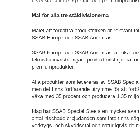
utvecklar allt fler special- och premiumprodu
Mål för alla tre ståldivisionerna
Målet att förbättra produktmixen är relevant f
SSAB Europe och SSAB Americas.
SSAB Europe och SSAB Americas vill öka förs
tekniska investeringar i produktionslinjerna f
premiumprodukter.
Alla produkter som levereras av SSAB Special S
men det finns fortfarande utrymme för att förb
växa med 35 procent och producera 1,35 miljon
Idag har SSAB Special Steels en mycket avanc
antal nischade erbjudanden som inte finns nå
verktygs- och skyddsstål och naturligtvis de 