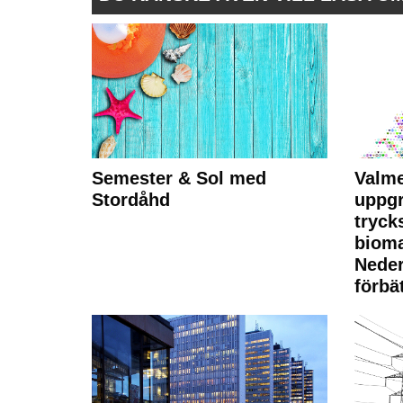
Semester & Sol med
Valme
Stordåhd
uppgr
tryck
bioma
Neder
förbät