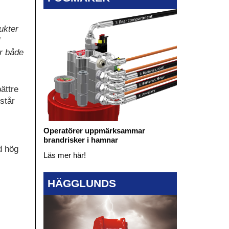
ukter
er både
ättre
står
Operatörer uppmärksammar
brandrisker i hamnar
d hög
Läs mer här!
HÄGGLUNDS