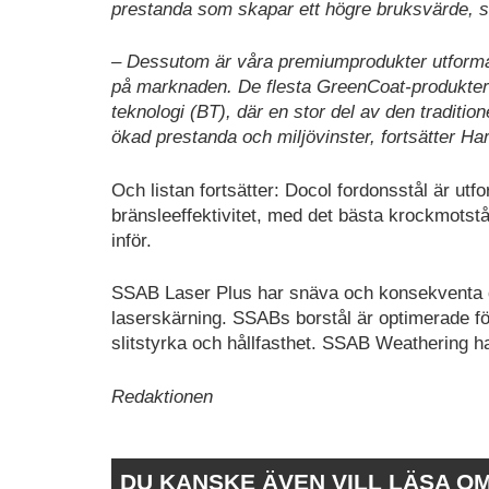
prestanda som skapar ett högre bruksvärde, sä
– Dessutom är våra premiumprodukter utformade
på marknaden. De flesta GreenCoat-produktern
teknologi (BT), där en stor del av den traditio
ökad prestanda och miljövinster, fortsätter Har
Och listan fortsätter: Docol fordonsstål är utf
bränsleeffektivitet, med det bästa krockmotstån
inför.
SSAB Laser Plus har snäva och konsekventa d
laserskärning. SSABs borstål är optimerade f
slitstyrka och hållfasthet. SSAB Weathering ha
Redaktionen
DU KANSKE ÄVEN VILL LÄSA O