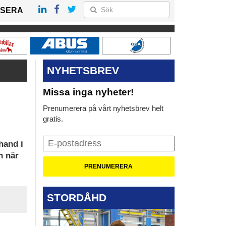
SERA
NYHETSBREV
Missa inga nyheter!
Prenumerera på vårt nyhetsbrev helt
gratis.
hand i
n när
STORDÅHD