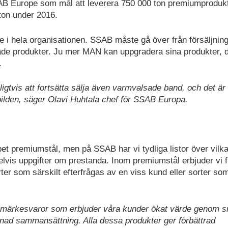
AB Europe som mål att leverera 750 000 ton premiumprodukte
ton under 2016.
e i hela organisationen. SSAB måste gå över från försäljnin
ade produkter. Ju mer MAN kan uppgradera sina produkter, 
.
tvis att fortsätta sälja även varmvalsade band, och det är
bilden, säger Olavi Huhtala chef för SSAB Europa.
pet premiumstål, men på SSAB har vi tydliga listor över vilk
lvis uppgifter om prestanda. Inom premiumstål erbjuder vi f
rter som särskilt efterfrågas av en viss kund eller sorter so
 märkesvaror som erbjuder våra kunder ökat värde genom s
finad sammansättning. Alla dessa produkter ger förbättrad