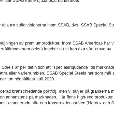
kter där SSAB kan erbjuda ökat kundvärde.
ör alla tre ståldivisionerna inom SSAB, dvs. SSAB Special St
äljningen av premiumprodukter. Inom SSAB Americas har vi
ör stålämnen som också innebär att vi kan öka vårt utbud av
teels är per definition ett ”specialerbjudande” till marknad
ättra eller variera mixen. SSAB Special Steels har som mål a
er ton höghållfast stål 2020.
erad branschledande portfölj, men vi tänjer på gränserna m
gon annanstans på marknaden. Här finns high-end produkter,
mest avancerade slit- och konstruktionsstålen (Hardox och S