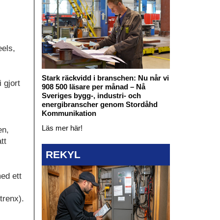
eels,
Stark räckvidd i branschen: Nu når vi
 gjort
908 500 läsare per månad – Nå
Sveriges bygg-, industri- och
energibranscher genom Stordåhd
Kommunikation
Läs mer här!
en,
tt
REKYL
ed ett
trenx).