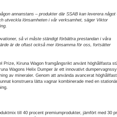
år någon annanstans – produkter där SSAB kan leverera något 
och utveckla lönsamheten i vår verksamhet, säger Viktor
ing.
vationer, så vi måste ständigt förbättra prestandan i våra
ärde är de oftast också mer lönsamma för oss, fortsätter
el Prize, Kiruna Wagon framgångsrikt använt höghållfasta stå
 Kiruna Wagons Helix Dumper är ett innovativt dumpervagnss
ssning av mineraler. Genom att använda avancerat höghållfas
 kunnat konstruera lätta vagnar kombinerade med en stationä
ing.
duktmix till 40 procent premiumprodukter, jämfört med 30 p