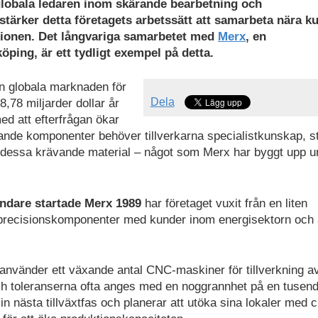
 globala ledaren inom skärande bearbetning och
 stärker detta företagets arbetssätt att samarbeta nära k
uktionen. Det långvariga samarbetet med
Merx
,
en
ping, är ett tydligt exempel på detta.
en globala marknaden för
Dela
,78 miljarder dollar år
med att efterfrågan ökar
nde komponenter behöver tillverkarna specialistkunskap, st
d dessa krävande material – något som Merx har byggt upp u
dare startade Merx 1989
har företaget vuxit från en liten
högprecisionskomponenter med kunder inom energisektorn och
använder ett växande antal CNC-maskiner för tillverkning a
 och toleranserna ofta anges med en noggrannhet på en tusend
in nästa tillväxtfas och planerar att utöka sina lokaler med c