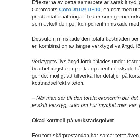
Effekterna av detta samarbete är särskilt tydl
Coromants
CoroDrill® DE10
, en borr med utb
prestandaförbättringar. Tester som genomförts
som cykeltiden per komponent minskade med
Dessutom minskade den totala kostnaden pe
en kombination av längre verktygslivslängd, fö
Verktygets livslängd fördubblades under teste
bearbetningstiden per komponent minskade frå
gör det möjligt att tillverka fler detaljer på kor
kostnadseffektiviteten.
– När man ser till den totala ekonomin blir de
enskilt verktyg, utan om hur mycket man kan 
Ökad kontroll på verkstadsgolvet
Förutom skärprestandan har samarbetet även in