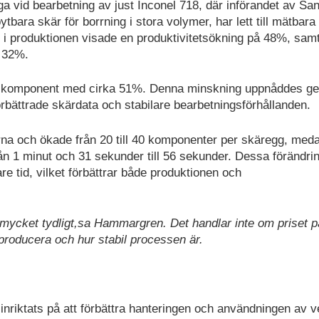
iga vid bearbetning av just Inconel 718, där införandet av Sa
ytbara skär för borrning i stora volymer, har lett till mätbara
 i produktionen visade en produktivitetsökning på 48%, samt
 32%.
r komponent med cirka 51%. Denna minskning uppnåddes g
rbättrade skärdata och stabilare bearbetningsförhållanden.
rna och ökade från 20 till 40 komponenter per skäregg, med
n 1 minut och 31 sekunder till 56 sekunder. Dessa förändri
tare tid, vilket förbättrar både produktionen och
t mycket tydligt,sa Hammargren. Det handlar inte om priset p
producera och hur stabil processen är.
riktats på att förbättra hanteringen och användningen av ve