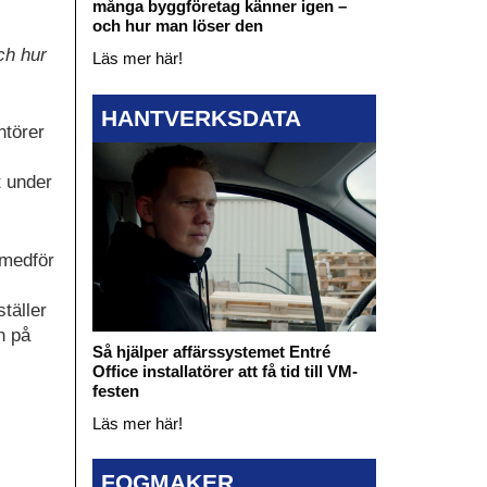
många byggföretag känner igen –
och hur man löser den
ch hur
Läs mer här!
HANTVERKSDATA
ntörer
t under
 medför
täller
n på
Så hjälper affärssystemet Entré
Office installatörer att få tid till VM-
festen
Läs mer här!
FOGMAKER