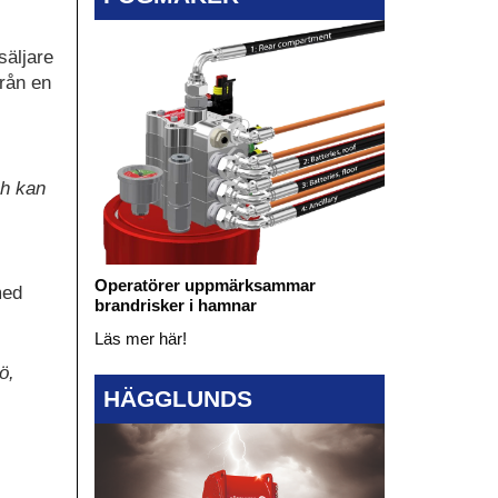
säljare
från en
ch kan
Operatörer uppmärksammar
med
brandrisker i hamnar
Läs mer här!
ö,
HÄGGLUNDS