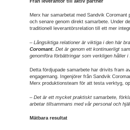
Från leverantör till aktiv partner
Merx har samarbetat med Sandvik Coromant på ol
och senare genom direkt samarbete. Under de s
traditionell leverantörsrelation till ett mer inte
– Långsiktiga relationer är viktiga i den här 
Coromant.
Det är genom ett kontinuerligt sa
genomföra förbättringar som verkligen håller i
Detta fördjupade samarbete har drivits fram av
engagemang. Ingenjörer från Sandvik Coroman
Merx produktionsteam för att testa verktyg, op
– Det är ett mycket praktiskt samarbete, förk
arbetar tillsammans med vår personal och hjäl
Mätbara resultat