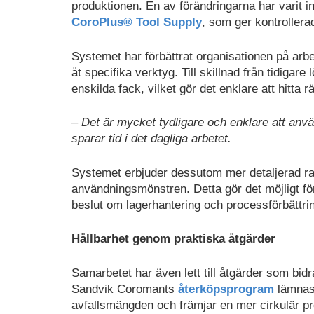
produktionen. En av förändringarna har varit
CoroPlus® Tool Supply
, som ger kontrollera
Systemet har förbättrat organisationen på ar
åt specifika verktyg. Till skillnad från tidigare
enskilda fack, vilket gör det enklare att hitta 
– Det är mycket tydligare och enklare att anv
sparar tid i det dagliga arbetet.
Systemet erbjuder dessutom mer detaljerad rap
användningsmönstren. Detta gör det möjligt fö
beslut om lagerhantering och processförbättrin
Hållbarhet genom praktiska åtgärder
Samarbetet har även lett till åtgärder som bid
Sandvik Coromants
återköpsprogram
lämnas 
avfallsmängden och främjar en mer cirkulär p