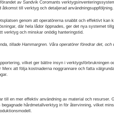
 införandet av Sandvik Coromants verktygsinventeringssyste
d åtkomst till verktyg och detaljerad användningsuppföljning.
betsplatsen genom att operatörerna snabbt och effektivt kan
 lösningar, där hela lådor öppnades, ger det nya systemet tillgå
rätt verktyg och minskar onödig hanteringstid.
ända, tillade Hammargren. Våra operatörer föredrar det, och 
portering, vilket ger bättre insyn i verktygsförbrukningen o
r Merx att följa kostnaderna noggrannare och fatta välgrund
gar.
rar till en mer effektiv användning av material och resurser.
begagnade hårdmetallverktyg in för återvinning, vilket min
roduktionsmodell.