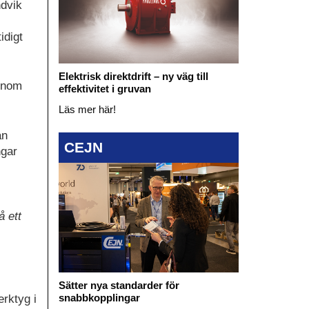
ndvik
idigt
Elektrisk direktdrift – ny väg till
enom
effektivitet i gruvan
Läs mer här!
an
CEJN
ngar
å ett
Sätter nya standarder för
snabbkopplingar
rktyg i