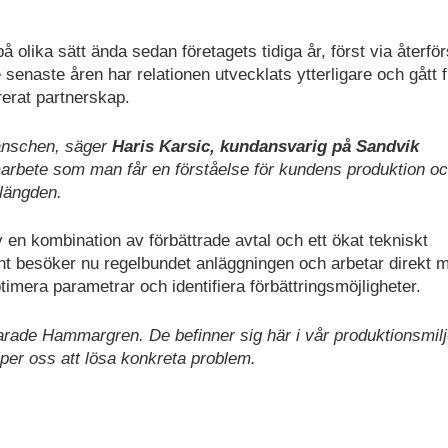
ika sätt ända sedan företagets tidiga år, först via återför
enaste åren har relationen utvecklats ytterligare och gått 
grerat partnerskap.
branschen, säger
Haris Karsic, kundansvarig på Sandvik
marbete som man får en förståelse för kundens produktion o
 längden.
 en kombination av förbättrade avtal och ett ökat tekniskt
t besöker nu regelbundet anläggningen och arbetar direkt 
timera parametrar och identifiera förbättringsmöjligheter.
larade Hammargren. De befinner sig här i vår produktionsmilj
per oss att lösa konkreta problem.