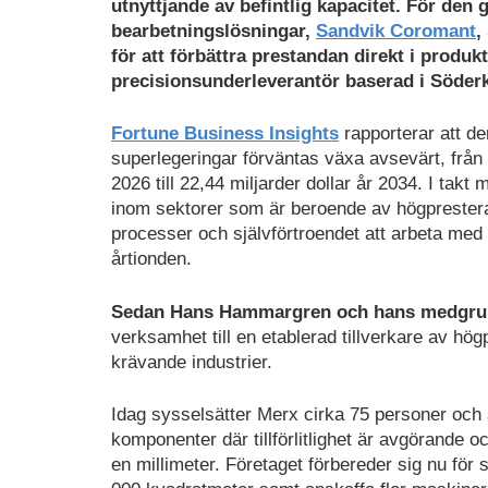
utnyttjande av befintlig kapacitet. För den
bearbetningslösningar,
Sandvik Coromant
,
för att förbättra prestandan direkt i prod
precisionsunderleverantör baserad i Söderkö
Fortune Business Insights
rapporterar att d
superlegeringar förväntas växa avsevärt, från 8
2026 till 22,44 miljarder dollar år 2034. I takt 
inom sektorer som är beroende av högprestera
processer och självförtroendet att arbeta me
årtionden.
Sedan Hans Hammargren och hans medgrun
verksamhet till en etablerad tillverkare av 
krävande industrier.
Idag sysselsätter Merx cirka 75 personer och 
komponenter där tillförlitlighet är avgörande
en millimeter. Företaget förbereder sig nu för s