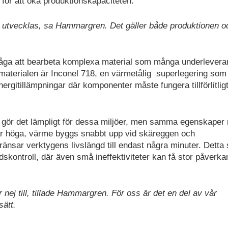
för att öka produktionskapaciteten.
att utvecklas, sa Hammargren. Det gäller både produktionen o
rmåga att bearbeta komplexa material som många underlevera
e materialen är Inconel 718, en värmetålig superlegering som
ergitillämpningar där komponenter måste fungera tillförlitlig
t gör det lämpligt för dessa miljöer, men samma egenskaper
är höga, värme byggs snabbt upp vid skäreggen och
ränsar verktygens livslängd till endast några minuter. Detta s
skontroll, där även små ineffektiviteter kan få stor påverka
nej till, tillade Hammargren. För oss är det en del av vår
sätt.