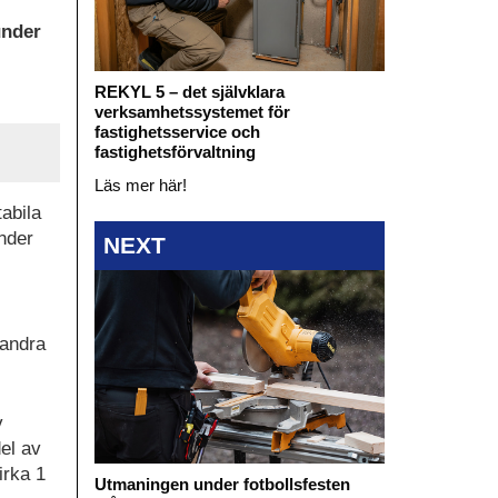
under
REKYL 5 – det självklara
verksamhetssystemet för
fastighetsservice och
fastighetsförvaltning
Läs mer här!
abila
nder
NEXT
 andra
v
el av
irka 1
Utmaningen under fotbollsfesten