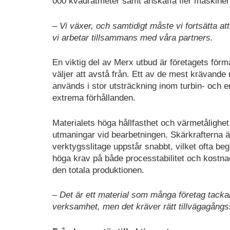
000 kvadratmeter samt anskaffa fler maskiner 
– Vi växer, och samtidigt måste vi fortsätta 
vi arbetar tillsammans med våra partners.
En viktig del av Merx utbud är företagets fö
väljer att avstå från. Ett av de mest krävand
används i stor utsträckning inom turbin- och en
extrema förhållanden.
Materialets höga hållfasthet och värmetålighe
utmaningar vid bearbetningen. Skärkrafterna 
verktygsslitage uppstår snabbt, vilket ofta beg
höga krav på både processtabilitet och kostnad
den totala produktionen.
– Det är ett material som många företag tackar 
verksamhet, men det kräver rätt tillvägagångs