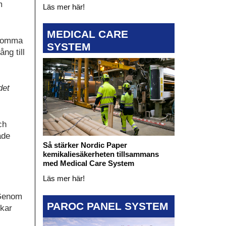
m
Läs mer här!
MEDICAL CARE
 komma
SYSTEM
ng till
det
ch
ade
Så stärker Nordic Paper
kemikaliesäkerheten tillsammans
med Medical Care System
Läs mer här!
 Genom
PAROC PANEL SYSTEM
skar