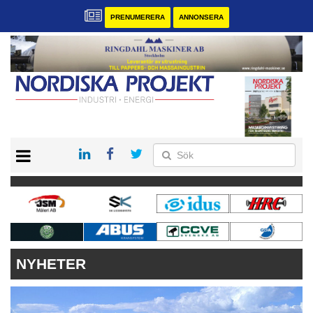
PRENUMERERA
ANNONSERA
START
KONTAKT
VÅRA ANDRA MAGASIN
PRENUMERERA
ANNONSERA
NYHETER