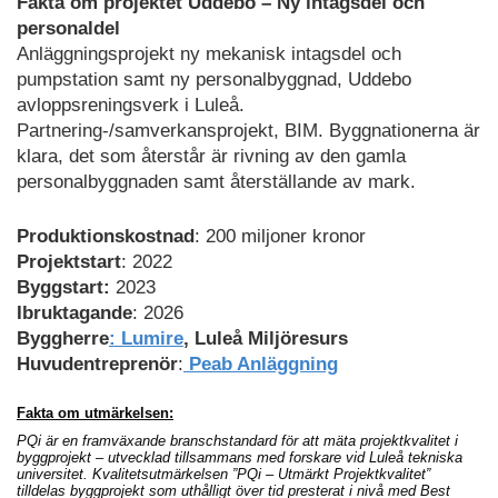
Fakta om projektet Uddebo – Ny intagsdel och
personaldel
Anläggningsprojekt ny mekanisk intagsdel och
pumpstation samt ny personalbyggnad, Uddebo
avloppsreningsverk i Luleå.
Partnering-/samverkansprojekt, BIM. Byggnationerna är
klara, det som återstår är rivning av den gamla
personalbyggnaden samt återställande av mark.
Produktionskostnad
: 200 miljoner kronor
Projektstart
: 2022
Byggstart:
2023
Ibruktagande
: 2026
Byggherre
: Lumire
, Luleå Miljöresurs
Huvude
ntreprenör
:
Peab Anläggning
Fakta om utmärkelsen:
PQi är en framväxande branschstandard för att mäta projektkvalitet i
byggprojekt – utvecklad tillsammans med forskare vid Luleå tekniska
universitet. Kvalitetsutmärkelsen ”PQi – Utmärkt Projektkvalitet”
tilldelas byggprojekt som uthålligt över tid presterat i nivå med Best