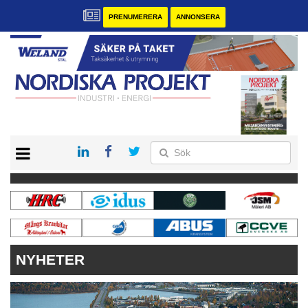
PRENUMERERA
ANNONSERA
START
KONTAKT
VÅRA ANDRA MAGASIN
PRENUMERERA
ANNONSERA
NYHETER