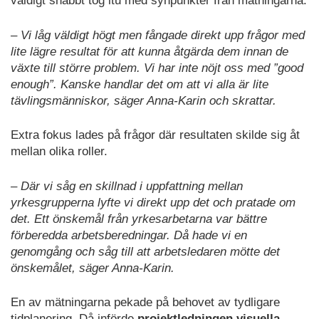
väldigt snabbt tog itu med synpunkter från mätningarna.
– Vi låg väldigt högt men fångade direkt upp frågor med
lite lägre resultat för att kunna åtgärda dem innan de
växte till större problem. Vi har inte nöjt oss med ”good
enough”. Kanske handlar det om att vi alla är lite
tävlingsmänniskor, säger Anna-Karin och skrattar.
Extra fokus lades på frågor där resultaten skilde sig åt
mellan olika roller.
– Där vi såg en skillnad i uppfattning mellan
yrkesgrupperna lyfte vi direkt upp det och pratade om
det. Ett önskemål från yrkesarbetarna var bättre
förberedda arbetsberedningar. Då hade vi en
genomgång och såg till att arbetsledaren mötte det
önskemålet, säger Anna-Karin.
En av mätningarna pekade på behovet av tydligare
tidplanering. Då införde
projektledningen visuella