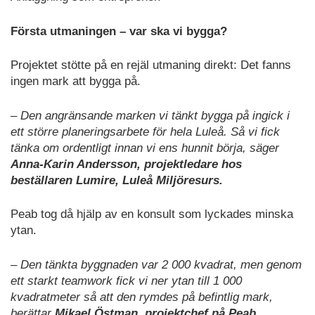
Första utmaningen – var ska vi bygga?
Projektet stötte på en rejäl utmaning direkt: Det fanns
ingen mark att bygga på.
– Den angränsande marken vi tänkt bygga på ingick i
ett större planeringsarbete för hela Luleå. Så vi fick
tänka om ordentligt innan vi ens hunnit börja, säger
Anna-Karin Andersson, projektledare hos
beställaren Lumire, Luleå Miljöresurs.
Peab tog då hjälp av en konsult som lyckades minska
ytan.
– Den tänkta byggnaden var 2 000 kvadrat, men genom
ett starkt teamwork fick vi ner ytan till 1 000
kvadratmeter så att den rymdes på befintlig mark,
berättar
Mikael Östman, projektchef på Peab.