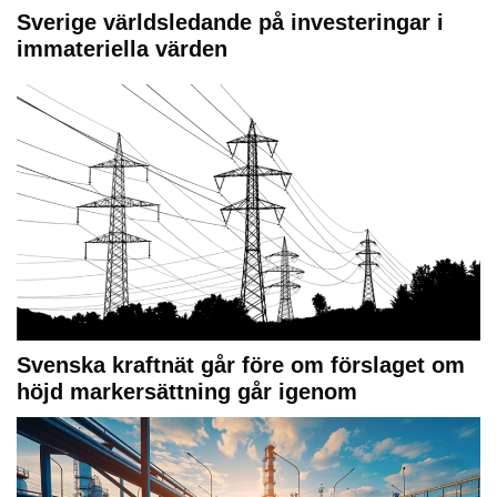
Sverige världsledande på investeringar i
immateriella värden
Svenska kraftnät går före om förslaget om
höjd markersättning går igenom