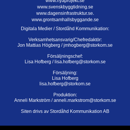
www.nyaprojekt.se
www.svenskbyggtidning.se
www.dagensinfrastruktur.se.
www.grontsamhallsbyggande.se
Digitala Medier / Stordåhd Kommunikation:
Verksamhetsansvarig/Chefredaktör:
Jon Mattias Högberg /
jmhogberg@storkom.se
Försäljningschef:
Lisa Hofberg /
lisa.hofberg@storkom.se
Försäljning:
Lisa Hofberg
lisa.hofberg@storkom.se
Produktion:
Anneli Markström /
anneli.markstrom@storkom.se
Siten drivs av Stordåhd Kommunikation AB