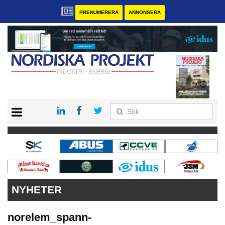
PRENUMERERA
ANNONSERA
START
KONTAKT
VÅRA ANDRA MAGASIN
PRENUMERERA
ANNONSERA
NYHETER
norelem_spann-