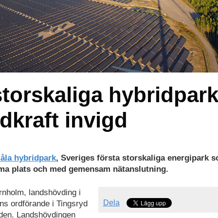
storskaliga hybridpar
dkraft invigd
åla hybridpark
, Sveriges första storskaliga energipark 
mma plats och med gemensam nätanslutning.
Arnholm, landshövding i
Dela
s ordförande i Tingsryd
den. Landshövdingen