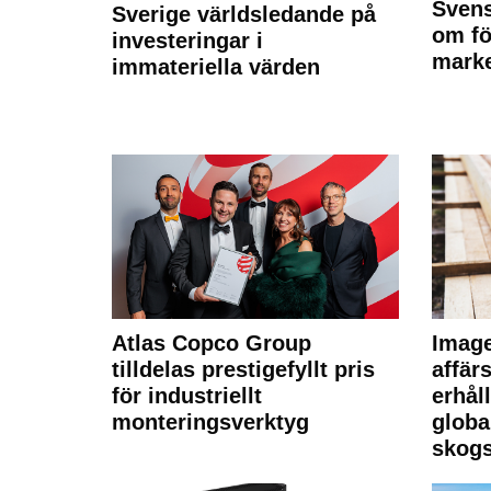
Svens
Sverige världsledande på
om fö
investeringar i
marke
immateriella värden
Atlas Copco Group
Imag
tilldelas prestigefyllt pris
affä
för industriellt
erhål
monteringsverktyg
globa
skogs