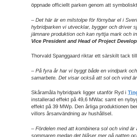
öppnade officiellt parken genom att symbolisk
– Det här är en milstolpe för förnybar el i Sv
hybridparken vi utvecklar, bygger och driver 
jämnare produktion och kan nyttja mark och in
Vice President and Head of Project Devel
Thorvald Spanggaard riktar ett särskilt tack ti
– På fyra år har vi byggt både en vindpark och
samarbete. Det visar också att sol och vind ä
Skåramåla hybridpark ligger utanför Ryd i
Tin
installerad effekt på 49,6 MWac samt en nyb
effekt på 39 MWp. Den årliga produktionen be
villors årsanvändning av hushållsel.
– Fördelen med att kombinera sol och vind är 
sommaren medan det blåser mer på natten och u