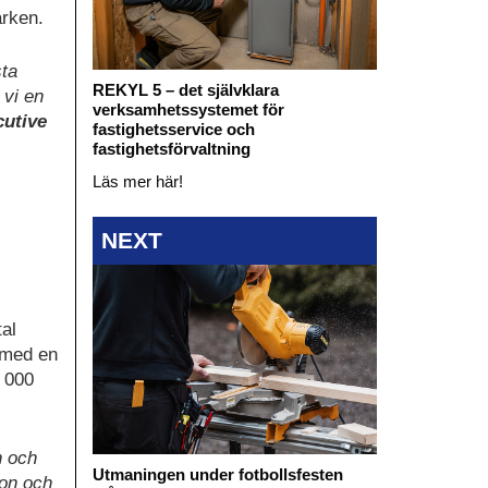
arken.
sta
REKYL 5 – det självklara
 vi en
verksamhetssystemet för
cutive
fastighetsservice och
fastighetsförvaltning
Läs mer här!
NEXT
tal
 med en
5 000
n och
Utmaningen under fotbollsfesten
ion och