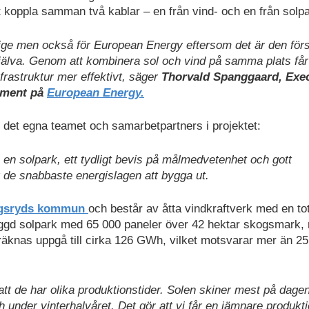
t koppla samman två kablar – en från vind- och en från solp
erige men också för European Energy eftersom det är den för
själva. Genom att kombinera sol och vind på samma plats får
frastruktur mer effektivt, säger
Thorvald Spanggaard, Exe
opment på
European Energy.
ll det egna teamet och samarbetpartners i projektet:
 en solpark, ett tydligt bevis på målmedvetenhet och gott
r de snabbaste energislagen att bygga ut.
gsryds kommun
och består av åtta vindkraftverk med en to
yggd solpark med 65 000 paneler över 42 hektar skogsmark,
räknas uppgå till cirka 126 GWh, vilket motsvarar mer än 2
att de har olika produktionstider. Solen skiner mest på dage
nder vinterhalvåret. Det gör att vi får en jämnare produkt