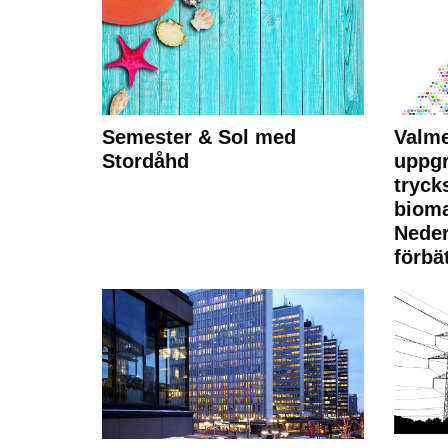
Semester & Sol med
Valme
Stordåhd
uppgr
tryck
bioma
Neder
förbät