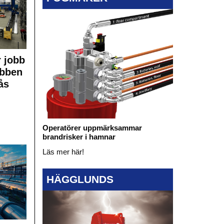
 jobb
obben
ås
Operatörer uppmärksammar
brandrisker i hamnar
Läs mer här!
HÄGGLUNDS