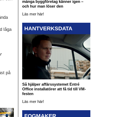
många byggföretag känner igen –
och hur man löser den
Läs mer här!
ända
HANTVERKSDATA
d låga
r
äst på
Så hjälper affärssystemet Entré
Office installatörer att få tid till VM-
festen
Läs mer här!
FOGMAKER