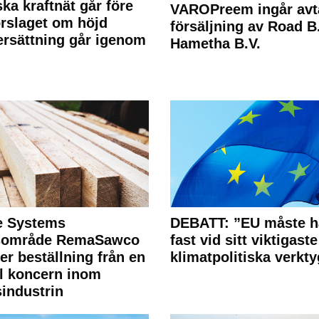
ka kraftnät går före
VAROPreem ingår avt
rslaget om höjd
försäljning av Road B.V
rsättning går igenom
Hametha B.V.
e Systems
DEBATT: ”EU måste h
rsområde RemaSawco
fast vid sitt viktigaste
ler beställning från en
klimatpolitiska verkty
l koncern inom
industrin