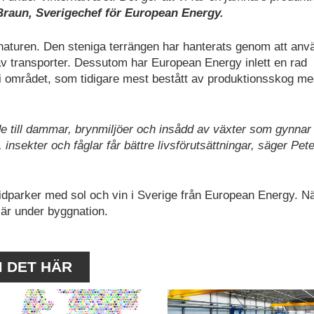
Braun, Sverigechef för European Energy.
 naturen. Den steniga terrängen har hanterats genom att anv
 av transporter. Dessutom har European Energy inlett en rad
 i området, som tidigare mest bestått av produktionsskog me
e till dammar, brynmiljöer och insådd av växter som gynnar
, insekter och fåglar får bättre livsförutsättningar, säger Pete
idparker med sol och vin i Sverige från European Energy. N
är under byggnation.
M DET HÄR