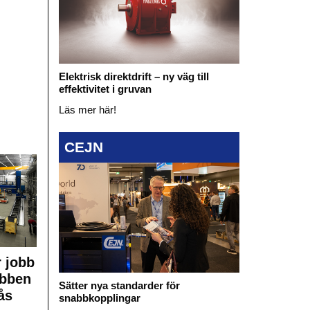
Elektrisk direktdrift – ny väg till
effektivitet i gruvan
Läs mer här!
CEJN
 jobb
obben
Sätter nya standarder för
ås
snabbkopplingar