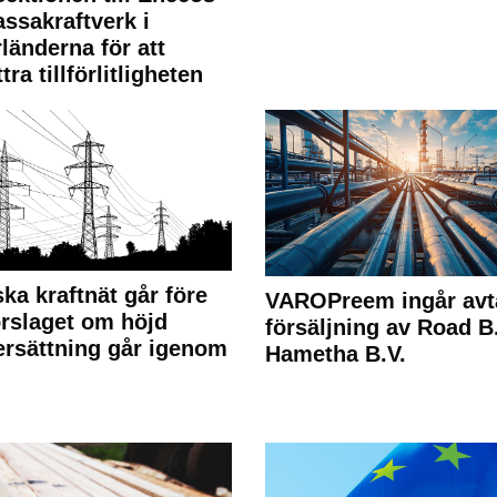
ssakraftverk i
länderna för att
tra tillförlitligheten
ka kraftnät går före
VAROPreem ingår avt
rslaget om höjd
försäljning av Road B.V
rsättning går igenom
Hametha B.V.