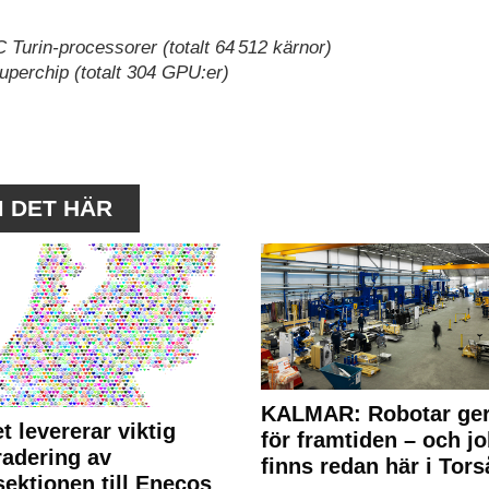
urin-processorer (totalt 64 512 kärnor)
perchip (totalt 304 GPU:er)
M DET HÄR
KALMAR: Robotar ger
t levererar viktig
för framtiden – och j
adering av
finns redan här i Tors
sektionen till Enecos