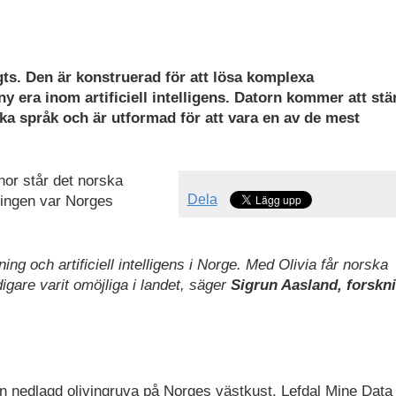
gts. Den är konstruerad för att lösa komplexa
 era inom artificiell intelligens. Datorn kommer att stä
ka språk och är utformad för att vara en av de mest
nor står det norska
Dela
ningen var Norges
ng och artificiell intelligens i Norge. Med Olivia får norska
igare varit omöjliga i landet, säger
Sigrun Aasland, forskn
en nedlagd olivingruva på Norges västkust. Lefdal Mine Data