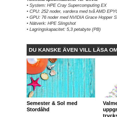
• System: HPE Cray Supercomputing EX
• CPU: 252 noder, vardera med två AMD EPYC T
• GPU: 76 noder med NVIDIA Grace Hopper Su
• Nätverk: HPE Slingshot
• Lagringskapacitet: 5,3 petabyte (PB)
DU KANSKE ÄVEN VILL LÄSA O
Semester & Sol med
Valme
Stordåhd
uppgr
tryck