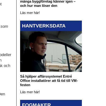
många byggföretag känner igen –
t
och hur man löser den
Läs mer här!
HANTVERKSDATA
r som
odeller
h
åk och
Så hjälper affärssystemet Entré
Office installatörer att få tid till VM-
festen
Läs mer här!
Den
FOGMAKER