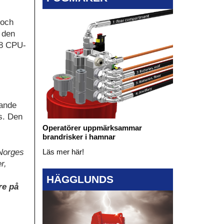
 och
 den
808 CPU-
vande
ss. Den
Operatörer uppmärksammar
brandrisker i hamnar
 Norges
Läs mer här!
r,
HÄGGLUNDS
re på