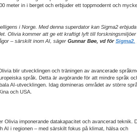
00 meter in i berget och erbjuder ett toppmodernt och mycke
l intelligens i Norge. Med denna superdator kan Sigma2 erbjuda
et. Olivia kommer att ge ett kraftigt lyft till forskningsmiljöe
gor – särskilt inom AI, säger
Gunnar Bøe, vd för
Sigma2.
livia blir utvecklingen och träningen av avancerade språkm
uropeiska språk. Detta är avgörande för att mindre språk oc
bala AI-utvecklingen. Idag domineras området av större spr
i Kina och USA.
er Olivia imponerande datakapacitet och avancerad teknik. 
ch AI i regionen – med särskilt fokus på klimat, hälsa och