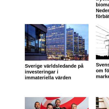
bioma
Neder
förbät
Svens
Sverige världsledande på
om fö
investeringar i
marke
immateriella värden