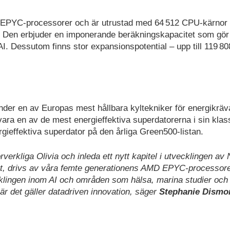
n EPYC-processorer och är utrustad med 64 512 CPU-kärnor
Den erbjuder en imponerande beräkningskapacitet som gör
m AI. Dessutom finns stor expansionspotential – upp till 119 
nder en av Europas mest hållbara kyltekniker för energikrä
vara en av de mest energieffektiva superdatorerna i sin kla
ieffektiva superdator på den årliga Green500-listan.
rverkliga Olivia och inleda ett nytt kapitel i utvecklingen av
et, drivs av våra femte generationens AMD EPYC-processore
cklingen inom AI och områden som hälsa, marina studier och
är det gäller datadriven innovation, säger
Stephanie Dismo