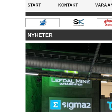
START
KONTAKT
VÅRA A
NYHETER