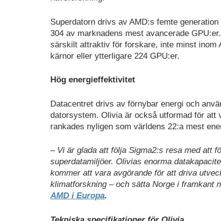
Superdatorn drivs av AMD:s femte generatio
304 av marknadens mest avancerade GPU:er. 
särskilt attraktiv för forskare, inte minst ino
kärnor eller ytterligare 224 GPU:er.
Hög energieffektivitet
Datacentret drivs av förnybar energi och anvä
datorsystem. Olivia är också utformad för att 
rankades nyligen som världens 22:a mest energ
– Vi är glada att följa Sigma2:s resa med att fö
superdatamiljöer. Olivias enorma datakapacit
kommer att vara avgörande för att driva utve
klimatforskning – och sätta Norge i framkant n
AMD i Europa
.
Tekniska specifikationer för Olivia