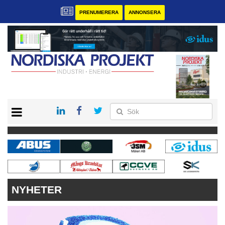
PRENUMERERA
ANNONSERA
START
KONTAKT
VÅRA ANDRA MAGASIN
PRENUMERERA
ANNONSERA
NYHETER