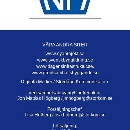
VÅRA ANDRA SITER
www.nyaprojekt.se
www.svenskbyggtidning.se
www.dagensinfrastruktur.se.
www.grontsamhallsbyggande.se
Digitala Medier / Stordåhd Kommunikation:
Verksamhetsansvarig/Chefredaktör:
Jon Mattias Högberg /
jmhogberg@storkom.se
Försäljningschef:
Lisa Hofberg /
lisa.hofberg@storkom.se
Försäljning: