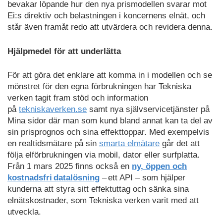
bevakar löpande hur den nya prismodellen svarar mot
Ei:s direktiv och belastningen i koncernens elnät, och
står även framåt redo att utvärdera och revidera denna.
Hjälpmedel för att underlätta
För att göra det enklare att komma in i modellen och se
mönstret för den egna förbrukningen har Tekniska
verken tagit fram stöd och information
på
tekniskaverken.se
samt nya självservicetjänster på
Mina sidor där man som kund bland annat kan ta del av
sin prisprognos och sina effekttoppar. Med exempelvis
en realtidsmätare på sin
smarta elmätare
går det att
följa elförbrukningen via mobil, dator eller surfplatta.
Från 1 mars 2025 finns också en
ny, öppen och
kostnadsfri datalösning
– ett API – som hjälper
kunderna att styra sitt effektuttag och sänka sina
elnätskostnader, som Tekniska verken varit med att
utveckla.