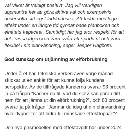
val vilket är väldigt positivt. Jag vill verkligen
uppmuntra fler att göra aktiva val och exempelvis
undersöka sitt eget laddmönster. Att ladda med lägre
effekt under en längre tid gynnar både plånboken och
elnätets kapacitet. Samtidigt har jag stor respekt för att
det i vissa lägen kan vara svårt att sprida ut och vara
flexibel i sin elanvändning, säger Jesper Hagbom.
God kunskap om utjämning av elförbrukning
Under året har Tekniska verken även varje månad
skickat ut en enkät för att kunna följa kundens
perspektiv. Av de tillfrågade kunderna svarar 93 procent
ja på frågan “Känner du till vad du själv kan göra i ditt
hem för att jämna ut din elförbrukning?”, och 83 procent
svarar ja på frågan “Jämnar du idag ut din elanvändning
över dygnet för att bidra till minskade effekttoppar”?
Den nya prismodellen med effektavgift har under 2024–