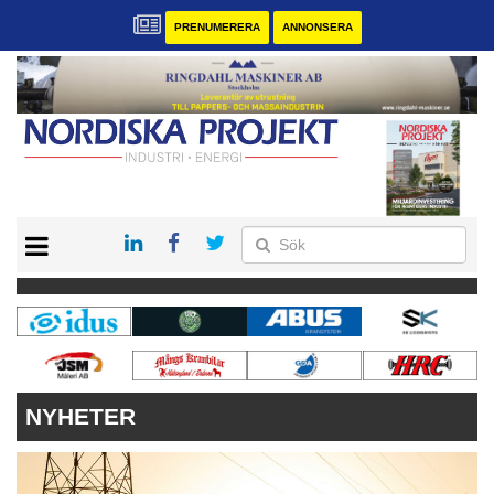
PRENUMERERA
ANNONSERA
START
KONTAKT
VÅRA ANDRA MAGASIN
PRENUMERERA
ANNONSERA
NYHETER