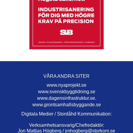
VÅRA ANDRA SITER
www.nyaprojekt.se
www.svenskbyggtidning.se
www.dagensinfrastruktur.se.
www.grontsamhallsbyggande.se
Digitala Medier / Stordåhd Kommunikation:
Verksamhetsansvarig/Chefredaktör:
Jon Mattias Högberg /
jmhogberg@storkom.se