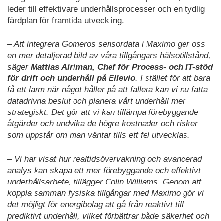
leder till effektivare underhållsprocesser och en tydlig
färdplan för framtida utveckling.
– Att integrera Gomeros sensordata i Maximo ger oss
en mer detaljerad bild av våra tillgångars hälsotillstånd,
säger
Mattias Airiman, Chef för Process- och IT-stöd
för drift och underhåll på Ellevio
. I stället för att bara
få ett larm när något håller på att fallera kan vi nu fatta
datadrivna beslut och planera vårt underhåll mer
strategiskt. Det gör att vi kan tillämpa förebyggande
åtgärder och undvika de högre kostnader och risker
som uppstår om man väntar tills ett fel utvecklas.
– Vi har visat hur realtidsövervakning och avancerad
analys kan skapa ett mer förebyggande och effektivt
underhållsarbete, tillägger Colin Williams. Genom att
koppla samman fysiska tillgångar med Maximo gör vi
det möjligt för energibolag att gå från reaktivt till
prediktivt underhåll, vilket förbättrar både säkerhet och