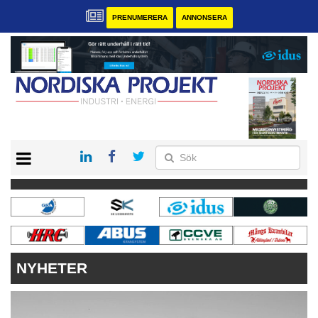
PRENUMERERA
ANNONSERA
START
KONTAKT
VÅRA ANDRA MAGASIN
PRENUMERERA
ANNONSERA
NYHETER