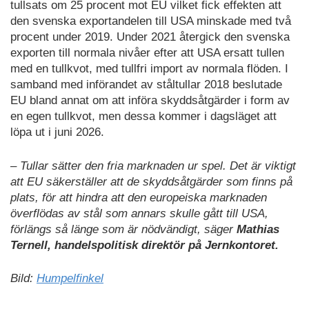
tullsats om 25 procent mot EU vilket fick effekten att
den svenska exportandelen till USA minskade med två
procent under 2019. Under 2021 återgick den svenska
exporten till normala nivåer efter att USA ersatt tullen
med en tullkvot, med tullfri import av normala flöden. I
samband med införandet av ståltullar 2018 beslutade
EU bland annat om att införa skyddsåtgärder i form av
en egen tullkvot, men dessa kommer i dagsläget att
löpa ut i juni 2026.
– Tullar sätter den fria marknaden ur spel. Det är viktigt
att EU säkerställer att de skyddsåtgärder som finns på
plats, för att hindra att den europeiska marknaden
överflödas av stål som annars skulle gått till USA,
förlängs så länge som är nödvändigt, säger
Mathias
Ternell, handelspolitisk direktör på Jernkontoret.
Bild:
Humpelfinkel