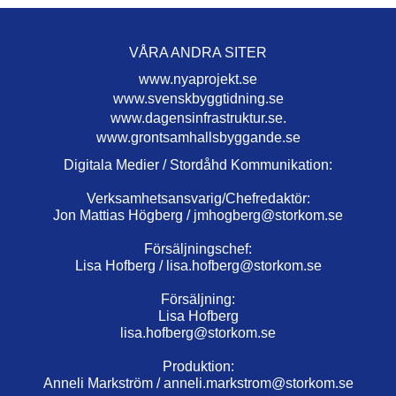
VÅRA ANDRA SITER
www.nyaprojekt.se
www.svenskbyggtidning.se
www.dagensinfrastruktur.se.
www.grontsamhallsbyggande.se
Digitala Medier / Stordåhd Kommunikation:
Verksamhetsansvarig/Chefredaktör:
Jon Mattias Högberg /
jmhogberg@storkom.se
Försäljningschef:
Lisa Hofberg /
lisa.hofberg@storkom.se
Försäljning:
Lisa Hofberg
lisa.hofberg@storkom.se
Produktion:
Anneli Markström /
anneli.markstrom@storkom.se