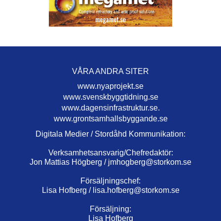
VÅRA ANDRA SITER
www.nyaprojekt.se
www.svenskbyggtidning.se
www.dagensinfrastruktur.se.
www.grontsamhallsbyggande.se
Digitala Medier / Stordåhd Kommunikation:
Verksamhetsansvarig/Chefredaktör:
Jon Mattias Högberg /
jmhogberg@storkom.se
Försäljningschef:
Lisa Hofberg /
lisa.hofberg@storkom.se
Försäljning:
Lisa Hofberg