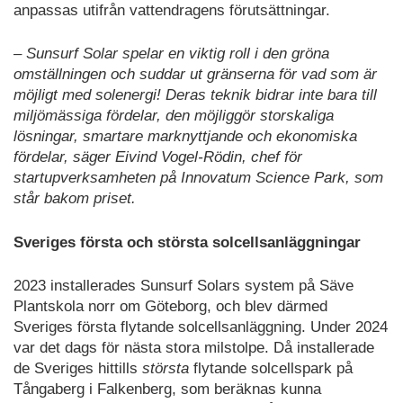
anpassas utifrån vattendragens förutsättningar.
– Sunsurf Solar spelar en viktig roll i den gröna
omställningen och suddar ut gränserna för vad som är
möjligt med solenergi! Deras teknik bidrar inte bara till
miljömässiga fördelar, den möjliggör storskaliga
lösningar, smartare marknyttjande och ekonomiska
fördelar, säger Eivind Vogel-Rödin, chef för
startupverksamheten på Innovatum Science Park, som
står bakom priset.
Sveriges första och största solcellsanläggningar
2023 installerades Sunsurf Solars system på Säve
Plantskola norr om Göteborg, och blev därmed
Sveriges första flytande solcellsanläggning. Under 2024
var det dags för nästa stora milstolpe. Då installerade
de Sveriges hittills
största
flytande solcellspark på
Tångaberg i Falkenberg, som beräknas kunna