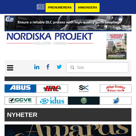
PRENUMERERA
ANNONSERA
START
KONTAKT
VÅRA ANDRA MAGASIN
PRENUMERERA
ANNONSERA
NYHETER