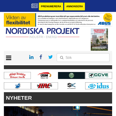
PRENUMERERA
ANNONSERA
START
KONTAKT
VÅRA ANDRA MAGASIN
PRENUMERERA
ANNONSERA
NYHETER