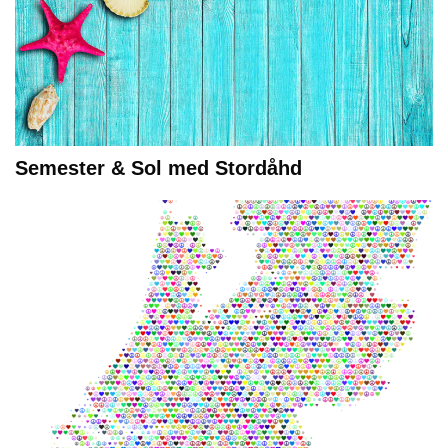
Semester & Sol med Stordåhd