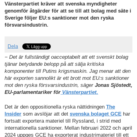
som
Vänsterpartiet kräver att svenska myndigheter
PDF
genomför åtgärder för att se till att bolag med säte i
Sverige följer EU:s sanktioner mot den ryska
försvarsindustrin.
Dela
− Det är fullständigt oacceptabelt att ett svenskt bolag
tjänar betydande belopp på att sälja kritiska
komponenter till Putins krigsmaskin. Jag menar att den
här exporten sannolikt är ett brott mot EU:s sanktioner
mot den ryska försvarsindustrin, säger
Jonas Sjöstedt,
EU-parlamentariker för
Vänsterpartiet.
Det är den oppositionella ryska nättidningen
The
Insider
som avslöjar att det
svenska bolaget GCE
har
fortsatt exportera materiel till Ryssland, i strid med
internationella sanktioner. Mellan februari 2022 och april
2024 uppges GCE ha exporterat industrimateriel till ett