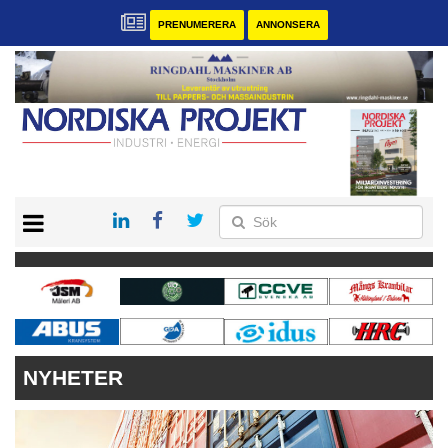
PRENUMERERA
ANNONSERA
START
KONTAKT
VÅRA ANDRA MAGASIN
PRENUMERERA
ANNONSERA
NYHETER