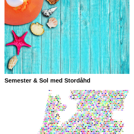
Semester & Sol med Stordåhd