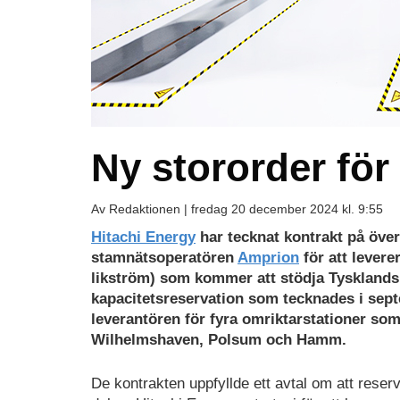
Ny stororder för
Av Redaktionen |
fredag 20 december 2024 kl. 9:55
Hitachi Energy
har tecknat kontrakt på över
stamnätsoperatören
Amprion
för att levere
likström) som kommer att stödja Tysklands ö
kapacitetsreservation som tecknades i sep
leverantören för fyra omriktarstationer so
Wilhelmshaven, Polsum och Hamm.
De kontrakten uppfyllde ett avtal om att reser