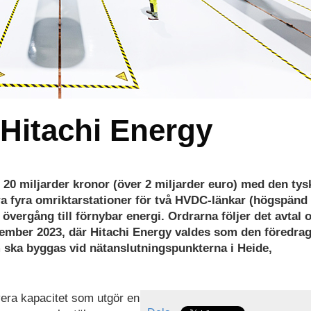
 Hitachi Energy
 20 miljarder kronor (över 2 miljarder euro) med den tys
ra fyra omriktarstationer för två HVDC-länkar (högspänd
vergång till förnybar energi. Ordrarna följer det avtal 
tember 2023, där Hitachi Energy valdes som den föredra
m ska byggas vid nätanslutningspunkterna i Heide,
vera kapacitet som utgör en