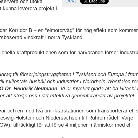
Dela
reservera och utöka
t kunna leverera projekt i
dar Korridor B – en “elmotorväg” för hög effekt som kommer
vsbaserad vindkraft i norra Tyskland.
tionella kraftproduktionen som för närvarande förser industri
idrag till försörjningstryggheten i Tyskland och Europa i fram
ill miljontals hushåll och industrier i Nordrhein-Westfalen r
O Dr. Hendrik Neumann
. Vi är mycket glada att ha Hitachi
r att stödja oss i det effektiva genomförandet av projektet.
var och en med två omriktarstationer, som transporterar el, 
leswig-Holstein och Niedersachsen till Ruhrområdet. Varje
), tillräckligt för att förse 4 miljoner människor med el.