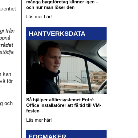
många byggföretag känner igen –
och hur man löser den
arenhet
Läs mer här!
gi från
HANTVERKSDATA
uppnå
mrådet
 stödja
m kan
vå för
Så hjälper affärssystemet Entré
ng och
Office installatörer att få tid till VM-
festen
Läs mer här!
FOGMAKER