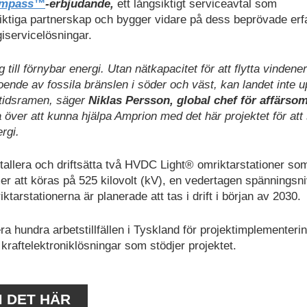
Compass™
-erbjudande,
ett långsiktigt serviceavtal som
iktiga partnerskap och bygger vidare på dess beprövade erf
rgiservicelösningar.
ill förnybar energi. Utan nätkapacitet för att flytta vindener
roende av fossila bränslen i söder och väst, kan landet inte 
 tidsramen, säger
Niklas Persson, global chef för affärso
a över att kunna hjälpa Amprion med det här projektet för att
rgi.
stallera och driftsätta två HVDC Light® omriktarstationer so
 att köras på 525 kilovolt (kV), en vedertagen spänningsni
rstationerna är planerade att tas i drift i början av 2030.
 hundra arbetstillfällen i Tyskland för projektimplementeri
kraftelektroniklösningar som stödjer projektet.
M DET HÄR