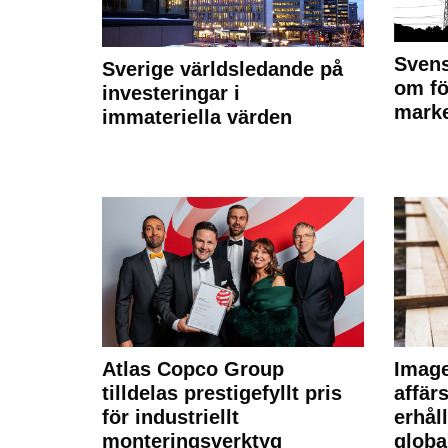
Svens
Sverige världsledande på
om fö
investeringar i
marke
immateriella värden
Atlas Copco Group
Imag
tilldelas prestigefyllt pris
affä
för industriellt
erhål
monteringsverktyg
globa