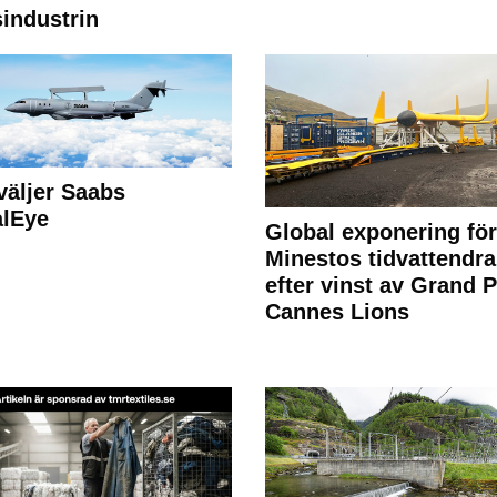
industrin
väljer Saabs
alEye
Global exponering för
Minestos tidvattendra
efter vinst av Grand P
Cannes Lions