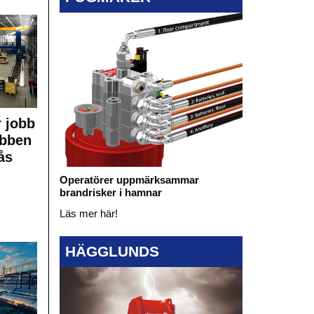
 jobb
obben
ås
Operatörer uppmärksammar
brandrisker i hamnar
Läs mer här!
HÄGGLUNDS