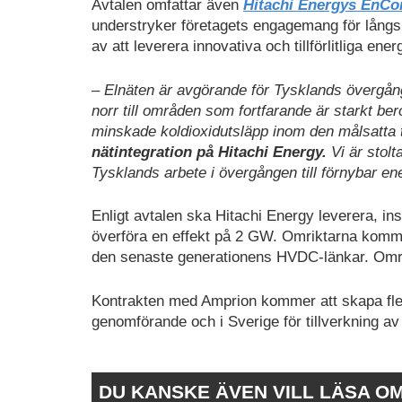
Avtalen omfattar även
Hitachi Energys En
understryker företagets engagemang för långs
av att leverera innovativa och tillförlitliga ene
– Elnäten är avgörande för Tysklands övergång t
norr till områden som fortfarande är starkt be
minskade koldioxidutsläpp inom den målsatta
nätintegration på Hitachi Energy.
Vi är stolt
Tysklands arbete i övergången till förnybar ene
Enligt avtalen ska Hitachi Energy leverera, in
överföra en effekt på 2 GW. Omriktarna kommer
den senaste generationens HVDC-länkar. Omrikta
Kontrakten med Amprion kommer att skapa flera
genomförande och i Sverige för tillverkning av 
DU KANSKE ÄVEN VILL LÄSA O