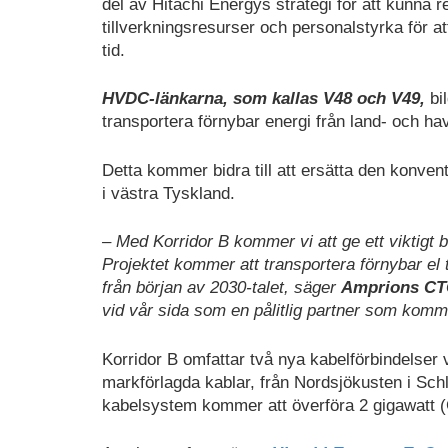
del av Hitachi Energys strategi för att kunna 
tillverkningsresurser och personalstyrka för at
tid.
HVDC-länkarna, som kallas V48 och V49,
bil
transportera förnybar energi från land- och ha
Detta kommer bidra till att ersätta den konven
i västra Tyskland.
– Med Korridor B kommer vi att ge ett viktigt b
Projektet kommer att transportera förnybar el t
från början av 2030-talet, säger
Amprions CT
vid vår sida som en pålitlig partner som komme
Korridor B omfattar två nya kabelförbindelser 
markförlagda kablar, från Nordsjökusten i Sch
kabelsystem kommer att överföra 2 gigawatt (GW