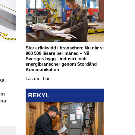
Stark räckvidd i branschen: Nu når vi
908 500 läsare per månad – Nå
Sveriges bygg-, industri- och
energibranscher genom Stordåhd
Kommunikation
Läs mer här!
ka
om
REKYL
gna