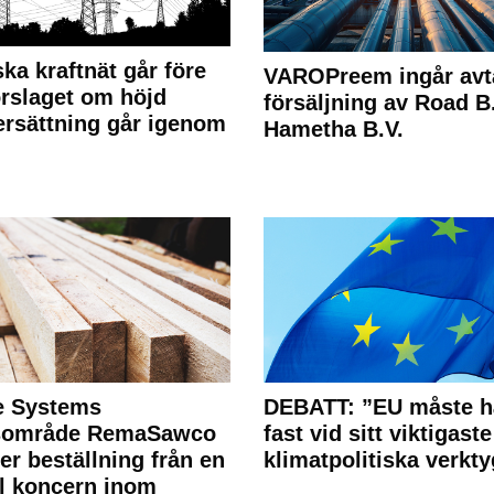
ka kraftnät går före
VAROPreem ingår avt
rslaget om höjd
försäljning av Road B.V
rsättning går igenom
Hametha B.V.
e Systems
DEBATT: ”EU måste h
rsområde RemaSawco
fast vid sitt viktigaste
ler beställning från en
klimatpolitiska verkty
l koncern inom