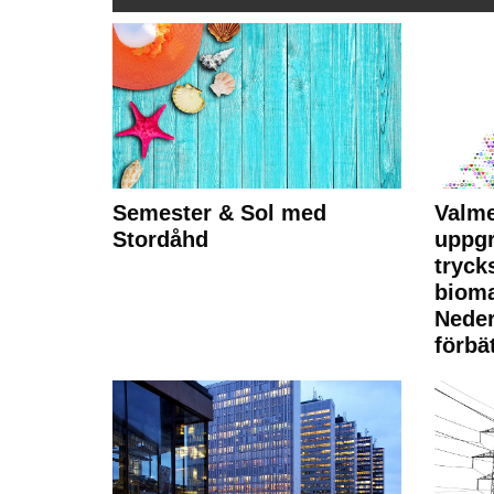
Semester & Sol med
Valme
Stordåhd
uppgr
tryck
bioma
Neder
förbät