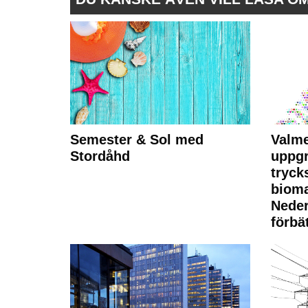
Semester & Sol med
Valme
Stordåhd
uppgr
tryck
bioma
Neder
förbät