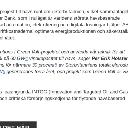
projekt till havs runt om i Storbritannien, vilket sammantaget
er Bank, som i nuläget är världens största havsbaserade
d automation, elektrifiering och digitala lösningar hjälper A
riftkostnaderna, optimera energiproduktionen och säkerställ
 elnätet.
utions i Green Volt-projektet och använda vår teknik för att
ål på 60 GW
4
vindkapacitet till havs, säger
Per Erik Holsten
nu för närmare 30 procent
5
av Storbritanniens totala elprodu
GW
6
genererades förra året, och projekt som Green Volt är vik
ds leasingrunda INTOG (Innovation and Targeted Oil and Gas
och brittiska försörjningskedjorna för flytande havsbaserad
M DET HÄR