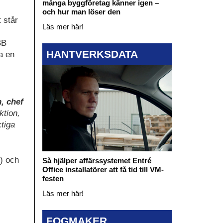
många byggföretag känner igen –
och hur man löser den
 står
Läs mer här!
BB
HANTVERKSDATA
a en
, chef
ktion,
tiga
) och
Så hjälper affärssystemet Entré
Office installatörer att få tid till VM-
festen
Läs mer här!
FOGMAKER