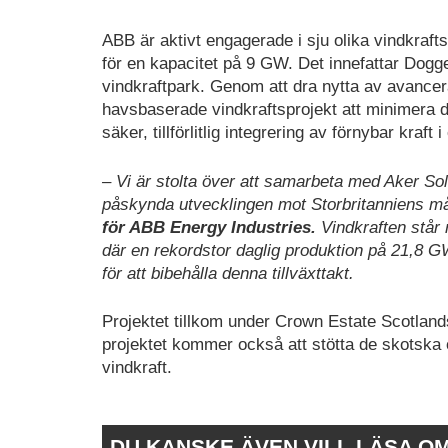
ABB är aktivt engagerade i sju olika vindkrafts
för en kapacitet på 9 GW. Det innefattar Dogg
vindkraftpark. Genom att dra nytta av avancera
havsbaserade vindkraftsprojekt att minimera d
säker, tillförlitlig integrering av förnybar kraft i
– Vi är stolta över att samarbeta med Aker Sol
påskynda utvecklingen mot Storbritanniens m
för ABB Energy Industries.
Vindkraften står 
där en rekordstor daglig produktion på 21,8 
för att bibehålla denna tillväxttakt.
Projektet tillkom under Crown Estate Scotlan
projektet kommer också att stötta de skotska 
vindkraft.
DU KANSKE ÄVEN VILL LÄSA O