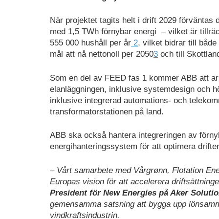
När projektet tagits helt i drift 2029 förväntas d
med 1,5 TWh förnybar energi – vilket är tillräck
555 000 hushåll per år
2
, vilket bidrar till båd
mål att nå nettonoll per 2050
3
och till Skottlan
Som en del av FEED fas 1 kommer ABB att arb
elanläggningen, inklusive systemdesign och hö
inklusive integrerad automations- och teleko
transformatorstationen på land.
ABB ska också hantera integreringen av förnyba
energihanteringssystem för att optimera drifte
– Vårt samarbete med Vårgrønn, Flotation Ener
Europas vision för att accelerera driftsättninge
President för New Energies på Aker Solutio
gemensamma satsning att bygga upp lönsamma
vindkraftsindustrin.