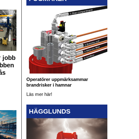
 jobb
obben
ås
Operatörer uppmärksammar
brandrisker i hamnar
Läs mer här!
HÄGGLUNDS