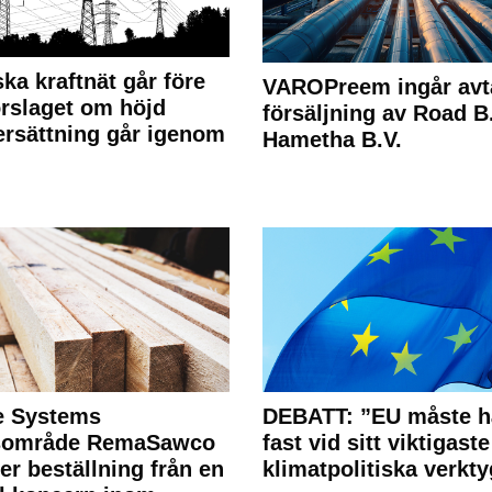
ka kraftnät går före
VAROPreem ingår avt
rslaget om höjd
försäljning av Road B.V
rsättning går igenom
Hametha B.V.
e Systems
DEBATT: ”EU måste h
rsområde RemaSawco
fast vid sitt viktigaste
ler beställning från en
klimatpolitiska verkty