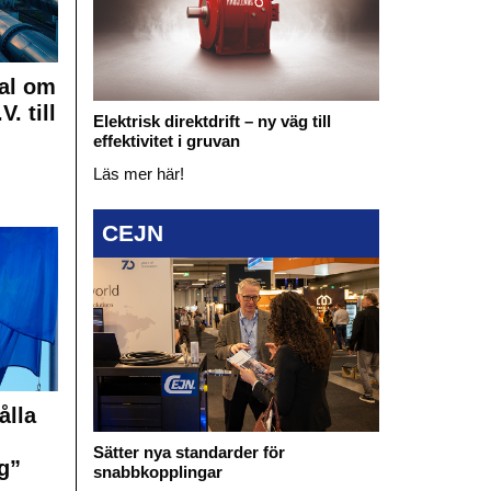
al om
. till
Elektrisk direktdrift – ny väg till
effektivitet i gruvan
Läs mer här!
CEJN
ålla
Sätter nya standarder för
g”
snabbkopplingar