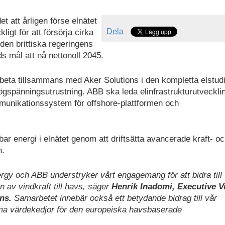
et att årligen förse elnätet
Dela
ligt för att försörja cirka
e den brittiska regeringens
ds mål att nå nettonoll 2045.
eta tillsammans med Aker Solutions i den kompletta elstud
gspänningsutrustning. ABB ska leda elinfrastrukturutveckli
mmunikationssystem för offshore-plattformen och
r energi i elnätet genom att driftsätta avancerade kraft- o
n.
gy och ABB understryker vårt engagemang för att bidra till
n av vindkraft till havs, säger
Henrik Inadomi, Executive V
ns.
Samarbetet innebär också ett betydande bidrag till vår
 värdekedjor för den europeiska havsbaserade