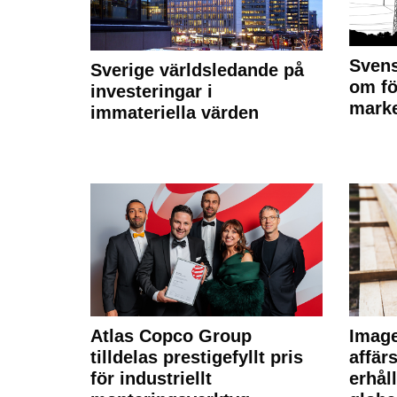
Svens
Sverige världsledande på
om fö
investeringar i
marke
immateriella värden
Atlas Copco Group
Imag
tilldelas prestigefyllt pris
affä
för industriellt
erhål