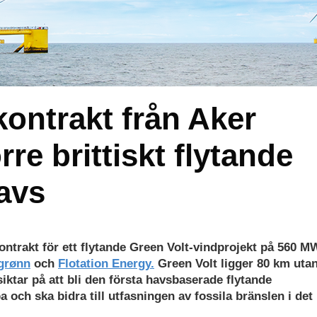
kontrakt från Aker
rre brittiskt flytande
havs
ntrakt för ett flytande Green Volt-vindprojekt på 560 MW
grønn
och
Flotation Energy.
Green Volt ligger 80 km uta
iktar på att bli den första havsbaserade flytande
 och ska bidra till utfasningen av fossila bränslen i det