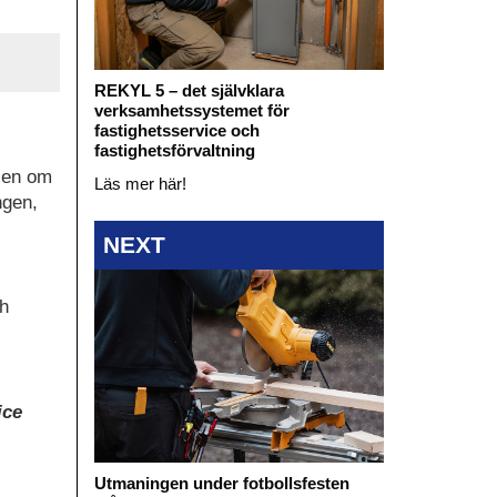
REKYL 5 – det självklara
verksamhetssystemet för
fastighetsservice och
fastighetsförvaltning
ien om
Läs mer här!
ngen,
NEXT
ch
ice
Utmaningen under fotbollsfesten