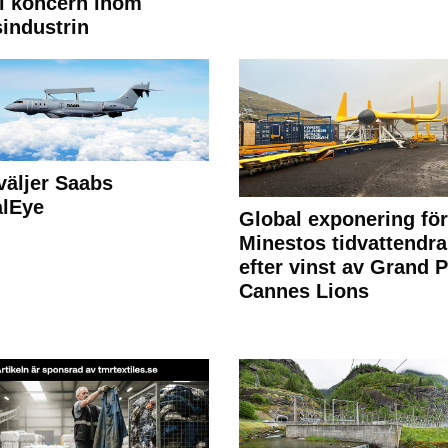
l koncern inom
industrin
väljer Saabs
alEye
Global exponering för
Minestos tidvattendra
efter vinst av Grand P
Cannes Lions