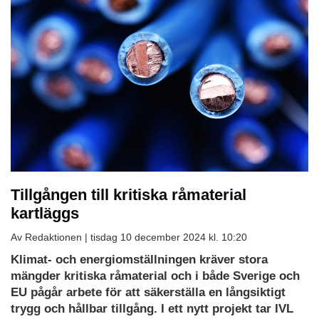
Tillgången till kritiska råmaterial
kartläggs
Av Redaktionen |
tisdag 10 december 2024 kl. 10:20
Ladda
Klimat- och energiomställningen kräver stora
ned
mängder kritiska råmaterial och i både Sverige och
som
EU pågår arbete för att säkerställa en långsiktigt
PDF
trygg och hållbar tillgång.
I ett nytt projekt tar IVL