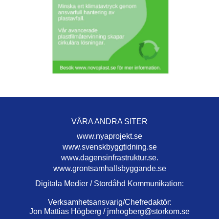
VÅRA ANDRA SITER
www.nyaprojekt.se
www.svenskbyggtidning.se
www.dagensinfrastruktur.se.
www.grontsamhallsbyggande.se
Digitala Medier / Stordåhd Kommunikation:
Verksamhetsansvarig/Chefredaktör:
Jon Mattias Högberg /
jmhogberg@storkom.se