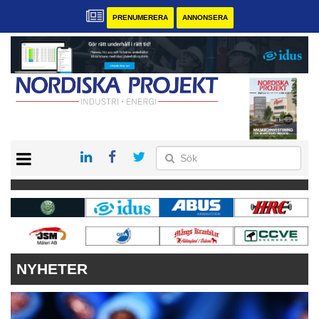
PRENUMERERA
ANNONSERA
START
KONTAKT
VÅRA ANDRA MAGASIN
PRENUMERERA
ANNONSERA
NYHETER