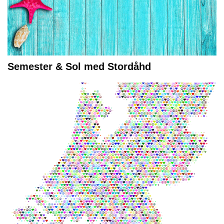
Semester & Sol med Stordåhd