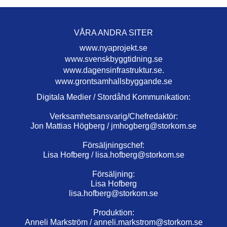
VÅRA ANDRA SITER
www.nyaprojekt.se
www.svenskbyggtidning.se
www.dagensinfrastruktur.se.
www.grontsamhallsbyggande.se
Digitala Medier / Stordåhd Kommunikation:
Verksamhetsansvarig/Chefredaktör:
Jon Mattias Högberg /
jmhogberg@storkom.se
Försäljningschef:
Lisa Hofberg /
lisa.hofberg@storkom.se
Försäljning:
Lisa Hofberg
lisa.hofberg@storkom.se
Produktion:
Anneli Markström /
anneli.markstrom@storkom.se