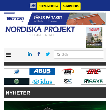
PRENUMERERA
ANNONSERA
START
KONTAKT
VÅRA ANDRA MAGASIN
PRENUMERERA
ANNONSERA
NYHETER