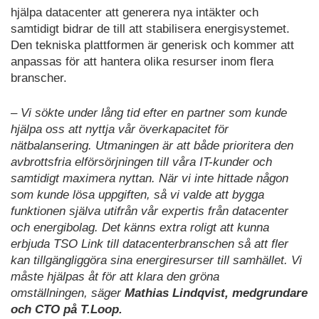
hjälpa datacenter att generera nya intäkter och
samtidigt bidrar de till att stabilisera energisystemet.
Den tekniska plattformen är generisk och kommer att
anpassas för att hantera olika resurser inom flera
branscher.
– Vi sökte under lång tid efter en partner som kunde
hjälpa oss att nyttja vår överkapacitet för
nätbalansering. Utmaningen är att både prioritera den
avbrottsfria elförsörjningen till våra IT-kunder och
samtidigt maximera nyttan. När vi inte hittade någon
som kunde lösa uppgiften, så vi valde att bygga
funktionen själva utifrån vår expertis från datacenter
och energibolag. Det känns extra roligt att kunna
erbjuda TSO Link till datacenterbranschen så att fler
kan tillgängliggöra sina energiresurser till samhället. Vi
måste hjälpas åt för att klara den gröna
omställningen, säger
Mathias Lindqvist, medgrundare
och CTO på T.Loop.