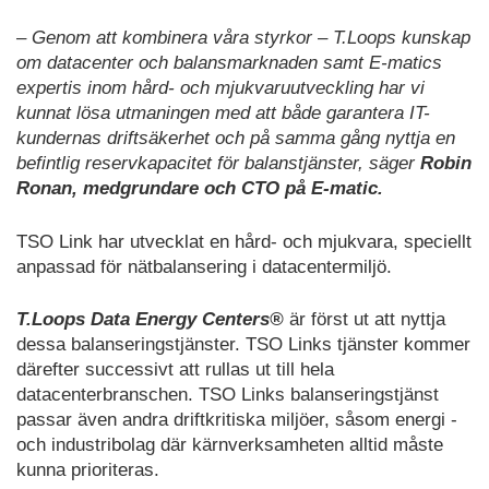
– Genom att kombinera våra styrkor – T.Loops kunskap
om datacenter och balansmarknaden samt E-matics
expertis inom hård- och mjukvaruutveckling har vi
kunnat lösa utmaningen med att både garantera IT-
kundernas driftsäkerhet och på samma gång nyttja en
befintlig reservkapacitet för balanstjänster, säger
Robin
Ronan, medgrundare och CTO på E-matic.
TSO Link har utvecklat en hård- och mjukvara, speciellt
anpassad för nätbalansering i datacentermiljö.
T.Loops Data Energy Centers®
är först ut att nyttja
dessa balanseringstjänster. TSO Links tjänster kommer
därefter successivt att rullas ut till hela
datacenterbranschen. TSO Links balanseringstjänst
passar även andra driftkritiska miljöer, såsom energi -
och industribolag där kärnverksamheten alltid måste
kunna prioriteras.