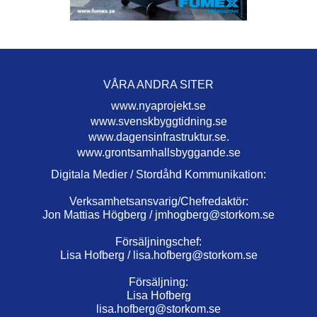
VÅRA ANDRA SITER
www.nyaprojekt.se
www.svenskbyggtidning.se
www.dagensinfrastruktur.se.
www.grontsamhallsbyggande.se
Digitala Medier / Stordåhd Kommunikation:
Verksamhetsansvarig/Chefredaktör:
Jon Mattias Högberg /
jmhogberg@storkom.se
Försäljningschef:
Lisa Hofberg /
lisa.hofberg@storkom.se
Försäljning:
Lisa Hofberg
lisa.hofberg@storkom.se