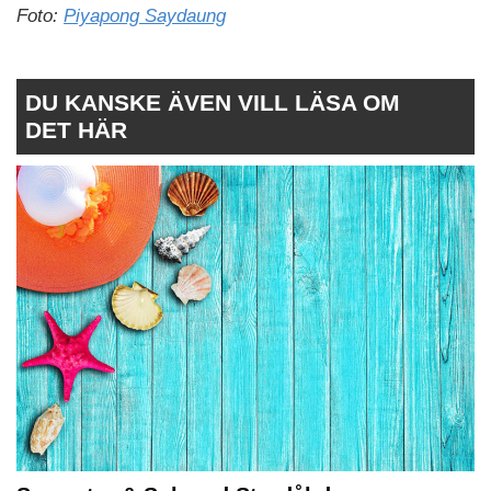
Foto:
Piyapong Saydaung
DU KANSKE ÄVEN VILL LÄSA OM
DET HÄR