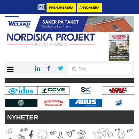
PRENUMERERA
ANNONSERA
START
KONTAKT
VÅRA ANDRA MAGASIN
PRENUMERERA
ANNONSERA
NYHETER