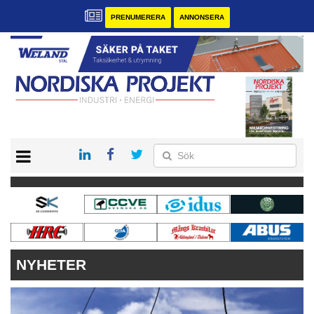
PRENUMERERA
ANNONSERA
START
KONTAKT
VÅRA ANDRA MAGASIN
PRENUMERERA
ANNONSERA
NYHETER