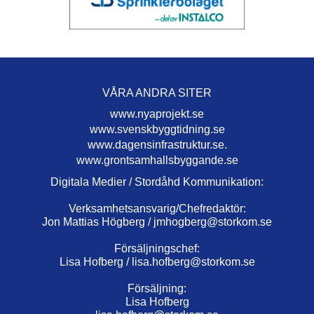
VÅRA ANDRA SITER
www.nyaprojekt.se
www.svenskbyggtidning.se
www.dagensinfrastruktur.se.
www.grontsamhallsbyggande.se
Digitala Medier / Stordåhd Kommunikation:
Verksamhetsansvarig/Chefredaktör:
Jon Mattias Högberg /
jmhogberg@storkom.se
Försäljningschef:
Lisa Hofberg /
lisa.hofberg@storkom.se
Försäljning:
Lisa Hofberg