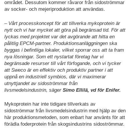
området. Dessutom kommer råvaror från sidoströmmar
av socker- och mejeriproduktion att användas.
– Vårt processkoncept för att tillverka mykoprotein är
nytt och vi har mycket att göra på begränsad tid. För att
lyckas med projektet var det avgörande att hitta en
pålitlig EPCM-partner. Produktionsanläggningen ska
byggas i befintliga lokaler, vilket sporrar oss att ta fram
nya lösningar. Som ett nystartat företag har vi
begränsade resurser till vårt förfogande, och vi tycker
att Sweco är en effektiv och produktiv partner i att
uppnå en industriell symbios, där vi maximerar
utnyttjandet av sidoströmmar från
livsmedelsindustrin, säger
Simo Ellilä, vd för Enifer.
Mykoprotein har inte tidigare tillverkats av
sidoströmmar från livsmedelsindustrin med hjälp av den
här produktionsmetoden, som enbart har använts för att
förädla foderprotein från skogsindustrins sidoströmmar.