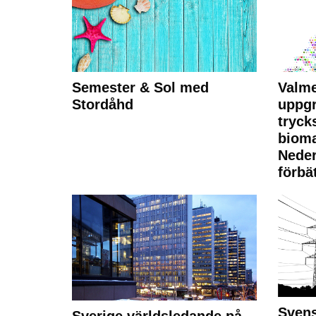
Semester & Sol med
Valme
Stordåhd
uppgr
tryck
bioma
Neder
förbät
Svens