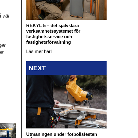
å väl
REKYL 5 – det självklara
verksamhetssystemet för
fastighetsservice och
fastighetsförvaltning
ger
Läs mer här!
ar
NEXT
Utmaningen under fotbollsfesten