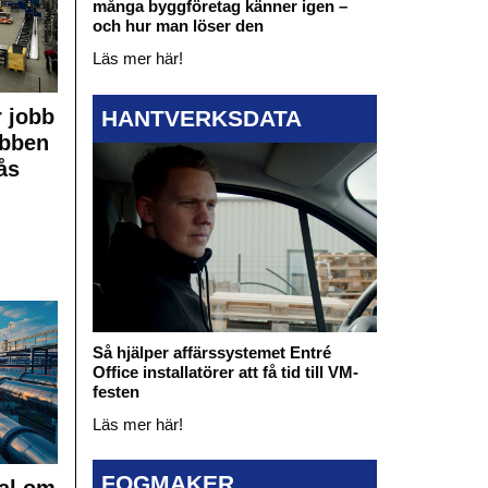
många byggföretag känner igen –
och hur man löser den
Läs mer här!
 jobb
HANTVERKSDATA
obben
ås
Så hjälper affärssystemet Entré
Office installatörer att få tid till VM-
festen
Läs mer här!
FOGMAKER