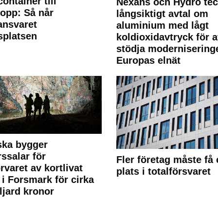
container till
Nexans och Hydro te
lopp: Så når
långsiktigt avtal om
lansvaret
aluminium med lågt
splatsen
koldioxidavtryck för a
stödja modernisering
Europas elnät
ska bygger
rssalar för
Fler företag måste få 
örvaret av kortlivat
plats i totalförsvaret
l i Forsmark för cirka
ljard kronor