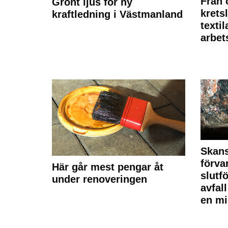
Från 
Grönt ljus för ny
krets
kraftledning i Västmanland
texti
arbet
Skan
förva
Här går mest pengar åt
slutf
under renoveringen
avfal
en mi