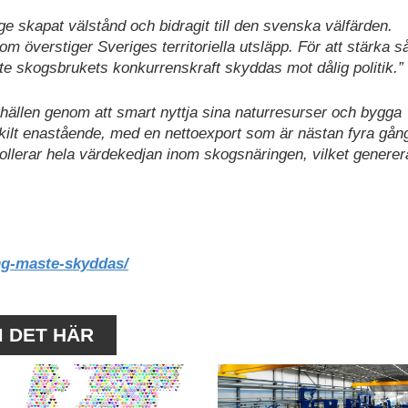
e skapat välstånd och bidragit till den svenska välfärden.
 överstiger Sveriges territoriella utsläpp. För att stärka s
 skogsbrukets konkurrenskraft skyddas mot dålig politik.”
hällen genom att smart nyttja sina naturresurser och bygga
skilt enastående, med en nettoexport som är nästan fyra gån
trollerar hela värdekedjan inom skogsnäringen, vilket generer
ng-maste-skyddas/
M DET HÄR