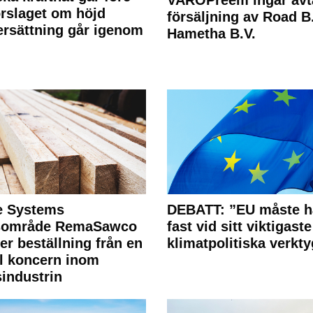
VAROPreem ingår avt
rslaget om höjd
försäljning av Road B.V
rsättning går igenom
Hametha B.V.
e Systems
DEBATT: ”EU måste h
rsområde RemaSawco
fast vid sitt viktigaste
ler beställning från en
klimatpolitiska verkty
l koncern inom
industrin