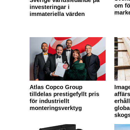
Sverige världsledande på
om fö
investeringar i
marke
immateriella värden
Atlas Copco Group
Imag
tilldelas prestigefyllt pris
affä
för industriellt
erhål
monteringsverktyg
globa
skogs