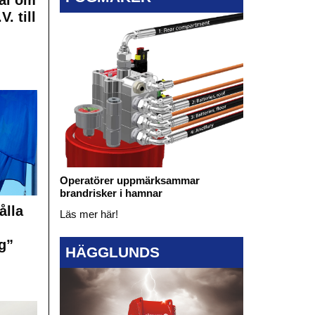
al om
. till
Operatörer uppmärksammar
brandrisker i hamnar
ålla
Läs mer här!
g”
HÄGGLUNDS