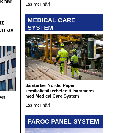
cknar
Läs mer här!
MEDICAL CARE
tt
SYSTEM
en av
Så stärker Nordic Paper
kemikaliesäkerheten tillsammans
med Medical Care System
en
Läs mer här!
PAROC PANEL SYSTEM