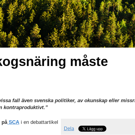
kogsnäring måste
issa fall även svenska politiker, av okunskap eller missr
om kontraproduktivt.”
 på
SCA
i en debattartikel
Dela