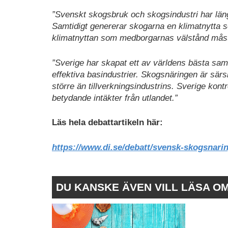
”Svenskt skogsbruk och skogsindustri har läng
Samtidigt genererar skogarna en klimatnytta som
klimatnyttan som medborgarnas välstånd måste
”Sverige har skapat ett av världens bästa sam
effektiva basindustrier. Skogsnäringen är sär
större än tillverkningsindustrins. Sverige kon
betydande intäkter från utlandet.”
Läs hela debattartikeln här:
https://www.di.se/debatt/svensk-skogsnari
DU KANSKE ÄVEN VILL LÄSA O