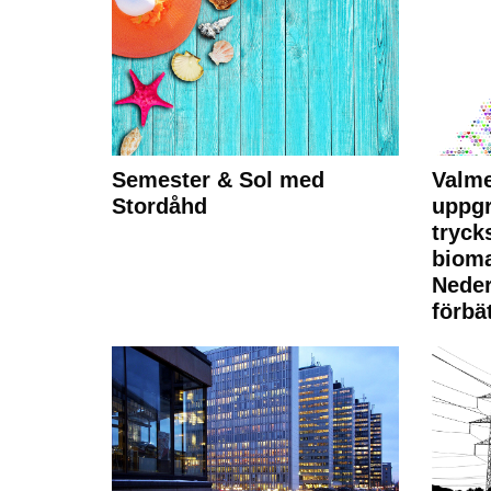
Semester & Sol med
Valme
Stordåhd
uppgr
tryck
bioma
Neder
förbät