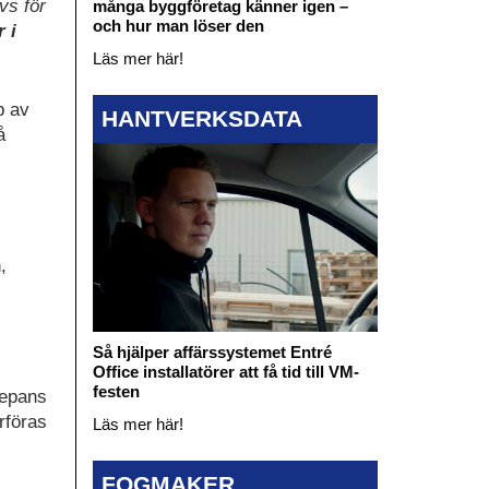
vs för
många byggföretag känner igen –
och hur man löser den
 i
Läs mer här!
p av
HANTVERKSDATA
å
,
Så hjälper affärssystemet Entré
Office installatörer att få tid till VM-
festen
repans
rföras
Läs mer här!
FOGMAKER