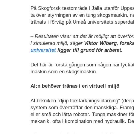
På Skogforsk testområde i Jälla utanför Uppsal
ta över styrningen av en tung skogsmaskin, nav
tränats i förväg på Umeå universitets superdato
– Resultaten visar att det är möjligt att överfö
i simulerad miljö, säger
Viktor Wiberg, forsk
universitet
ligger till grund för arbetet.
Det här är första gången som någon har lyck
maskin som en skogsmaskin.
AI:n behöver tränas i en virtuell miljö
AI-tekniken ”djup förstärkningsinlärning” (dee
system som överträffar den mänskliga. Framgån
eller små och lätta robotar. Tunga maskiner f
mekanik, ofta i kombination med hydraulik. Det