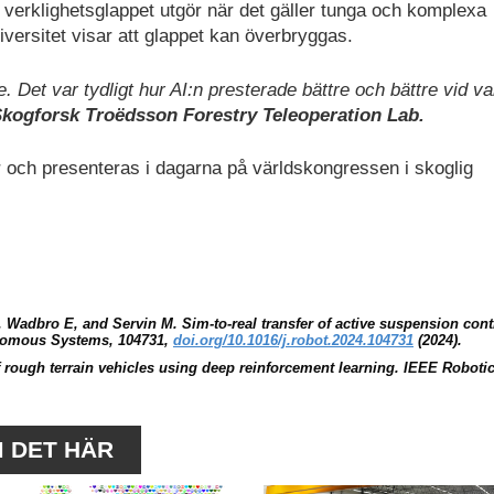
der verklighetsglappet utgör när det gäller tunga och komplexa
ersitet visar att glappet kan överbryggas.
. Det var tydligt hur AI:n presterade bättre och bättre vid va
Skogforsk Troëdsson Forestry Teleoperation Lab.
ar och presenteras i dagarna på världskongressen i skoglig
 Wadbro E, and Servin M. Sim-to-real transfer of active suspension cont
onomous Systems, 104731,
doi.org/10.1016/j.robot.2024.104731
(2024).
of rough terrain vehicles using deep reinforcement learning. IEEE Roboti
M DET HÄR