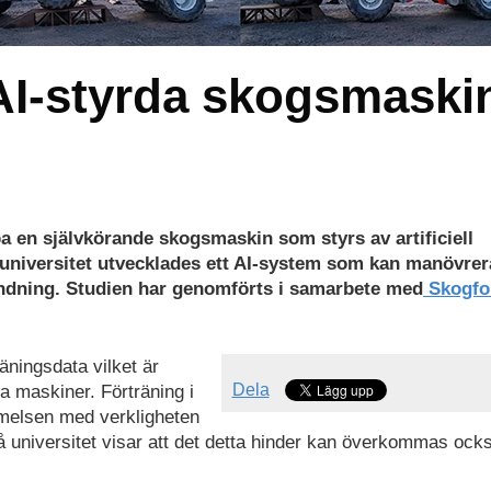
 AI-styrda skogsmaski
a en självkörande skogsmaskin som styrs av artificiell
å universitet utvecklades ett AI-system som kan manövre
ndning. Studien har genomförts i samarbete med
Skogfo
äningsdata vilket är
Dela
ga maskiner. Förträning i
mmelsen med verkligheten
eå universitet visar att det detta hinder kan överkommas ocks