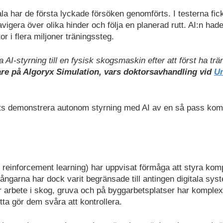
a har de första lyckade försöken genomförts. I testerna fic
igera över olika hinder och följa en planerad rutt. AI:n had
r i flera miljoner träningssteg.
ra AI-styrning till en fysisk skogsmaskin efter att först ha trä
are på Algoryx Simulation, vars doktorsavhandling vid
U
ats demonstrera autonom styrning med AI av en så pass kom
p reinforcement learning) har uppvisat förmåga att styra kom
garna har dock varit begränsade till antingen digitala sys
ör arbete i skog, gruva och på byggarbetsplatser har komplex
ta gör dem svåra att kontrollera.