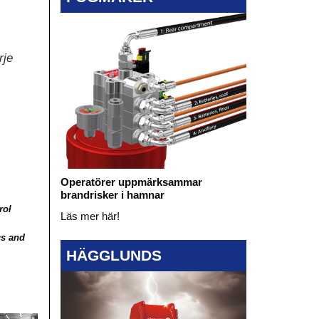
rje
Operatörer uppmärksammar
brandrisker i hamnar
rol
Läs mer här!
cs and
HÄGGLUNDS