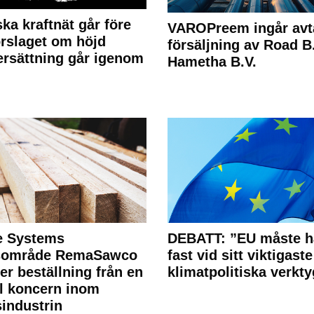
ka kraftnät går före
VAROPreem ingår avt
rslaget om höjd
försäljning av Road B.V
rsättning går igenom
Hametha B.V.
e Systems
DEBATT: ”EU måste h
rsområde RemaSawco
fast vid sitt viktigaste
ler beställning från en
klimatpolitiska verkty
l koncern inom
industrin