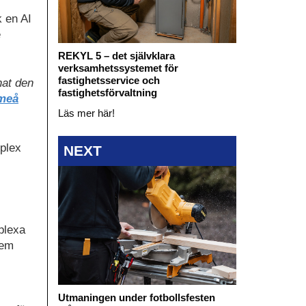
k en AI
e
REKYL 5 – det självklara
verksamhetssystemet för
fastighetsservice och
nat den
fastighetsförvaltning
meå
Läs mer här!
plex
NEXT
plexa
tem
Utmaningen under fotbollsfesten