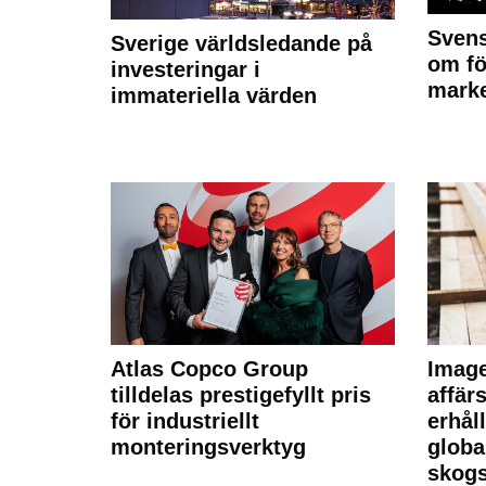
Svens
Sverige världsledande på
om fö
investeringar i
marke
immateriella värden
Atlas Copco Group
Imag
tilldelas prestigefyllt pris
affä
för industriellt
erhål
monteringsverktyg
globa
skogs