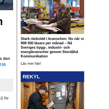
n
Stark räckvidd i branschen: Nu når vi
908 500 läsare per månad – Nå
Sveriges bygg-, industri- och
energibranscher genom Stordåhd
Kommunikation
ra den
Läs mer här!
rsk
REKYL
å för