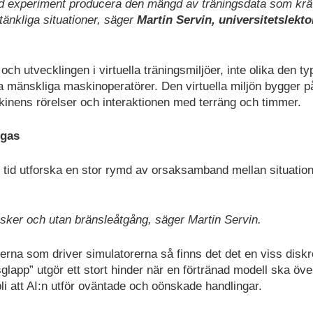
ed experiment producera den mängd av träningsdata som krä
tänkliga situationer, säger
Martin Servin, universitetslektor
ch utvecklingen i virtuella träningsmiljöer, inte olika den ty
na mänskliga maskinoperatörer. Den virtuella miljön bygger p
kinens rörelser och interaktionen med terräng och timmer.
ggas
rt tid utforska en stor rymd av orsaksamband mellan situation
risker och utan bränsleåtgång, säger Martin Servin.
lerna som driver simulatorerna så finns det det en viss disk
glapp” utgör ett stort hinder när en förtränad modell ska öve
 bli att AI:n utför oväntade och oönskade handlingar.