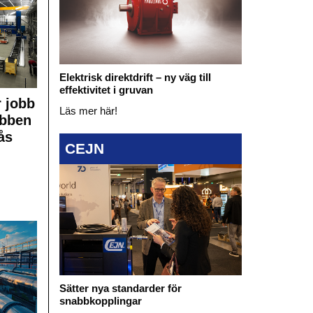
Elektrisk direktdrift – ny väg till
effektivitet i gruvan
 jobb
Läs mer här!
obben
ås
CEJN
Sätter nya standarder för
snabbkopplingar