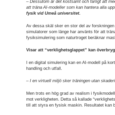
– Dessutom är det kostsamt och farligt att m
att träna AI-modeller som kan hantera alla upp
fysik vid Umeå universitet.
Av dessa skäl sker en stor del av forskningen o
simulatorer som länge har använts för att trä
fysiksimulering som naturtroget beräknar mas
Visar att “verklighetsglappet” kan överbry
I en digital simulering kan en AI-modell på ko
handling och utfall.
– I en virtuell miljö sker träningen utan skade
Men trots en hög grad av realism i fysikmodel
mot verkligheten. Detta så kallade “verklighets
till att styra en fysisk maskin. Resultatet kan