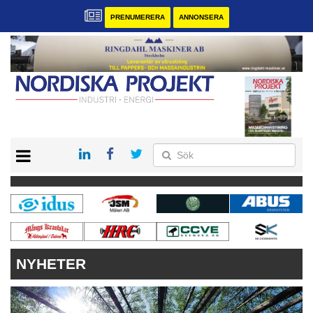
PRENUMERERA
ANNONSERA
START
KONTAKT
VÅRA ANDRA MAGASIN
PRENUMERERA
ANNONSERA
NYHETER