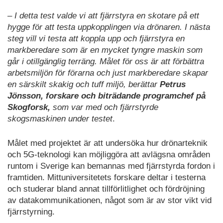
– I detta test valde vi att fjärrstyra en skotare på ett
hygge för att testa uppkopplingen via drönaren. I nästa
steg vill vi testa att koppla upp och fjärrstyra en
markberedare som är en mycket tyngre maskin som
går i otillgänglig terräng. Målet för oss är att förbättra
arbetsmiljön för förarna och just markberedare skapar
en särskilt skakig och tuff miljö, berättar
Petrus
Jönsson, forskare och biträdande programchef på
Skogforsk,
som var med och fjärrstyrde
skogsmaskinen under testet
.
Målet med projektet är att undersöka hur drönarteknik
och 5G-teknologi kan möjliggöra att avlägsna områden
runtom i Sverige kan bemannas med fjärrstyrda fordon i
framtiden. Mittuniversitetets forskare deltar i testerna
och studerar bland annat tillförlitlighet och fördröjning
av datakommunikationen, något som är av stor vikt vid
fjärrstyrning.