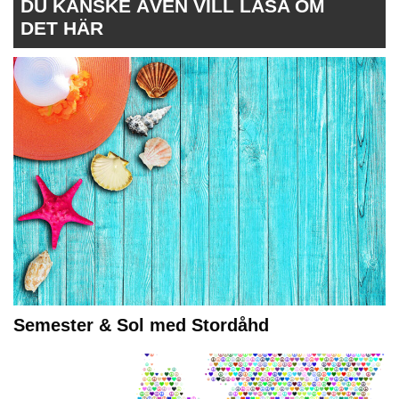
DU KANSKE ÄVEN VILL LÄSA OM
DET HÄR
Semester & Sol med Stordåhd