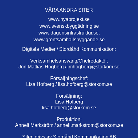
VÅRA ANDRA SITER
www.nyaprojekt.se
www.svenskbyggtidning.se
www.dagensinfrastruktur.se.
www.grontsamhallsbyggande.se
Digitala Medier / Stordåhd Kommunikation:
Verksamhetsansvarig/Chefredaktör:
Jon Mattias Högberg /
jmhogberg@storkom.se
Försäljningschef:
Lisa Hofberg /
lisa.hofberg@storkom.se
Försäljning:
Lisa Hofberg
lisa.hofberg@storkom.se
Produktion:
Anneli Markström /
anneli.markstrom@storkom.se
Siten drivs av Stordåhd Kommunikation AB