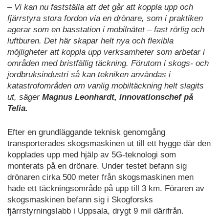
– Vi kan nu fastställa att det går att koppla upp och
fjärrstyra stora fordon via en drönare, som i praktiken
agerar som en basstation i mobilnätet – fast rörlig och
luftburen. Det här skapar helt nya och flexibla
möjligheter att koppla upp verksamheter som arbetar i
områden med bristfällig täckning. Förutom i skogs- och
jordbruksindustri så kan tekniken användas i
katastrofområden om vanlig mobiltäckning helt slagits
ut, säger
Magnus Leonhardt, innovationschef på
Telia.
Efter en grundläggande teknisk genomgång
transporterades skogsmaskinen ut till ett hygge där den
kopplades upp med hjälp av 5G-teknologi som
monterats på en drönare. Under testet befann sig
drönaren cirka 500 meter från skogsmaskinen men
hade ett täckningsområde på upp till 3 km. Föraren av
skogsmaskinen befann sig i Skogforsks
fjärrstyrningslabb i Uppsala, drygt 9 mil därifrån.