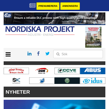
PRENUMERERA
ANNONSERA
START
KONTAKT
VÅRA ANDRA MAGASIN
PRENUMERERA
ANNONSERA
NYHETER