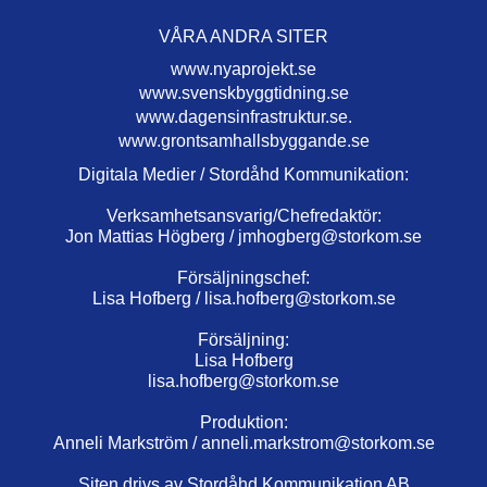
VÅRA ANDRA SITER
www.nyaprojekt.se
www.svenskbyggtidning.se
www.dagensinfrastruktur.se.
www.grontsamhallsbyggande.se
Digitala Medier / Stordåhd Kommunikation:
Verksamhetsansvarig/Chefredaktör:
Jon Mattias Högberg /
jmhogberg@storkom.se
Försäljningschef:
Lisa Hofberg /
lisa.hofberg@storkom.se
Försäljning:
Lisa Hofberg
lisa.hofberg@storkom.se
Produktion:
Anneli Markström /
anneli.markstrom@storkom.se
Siten drivs av Stordåhd Kommunikation AB