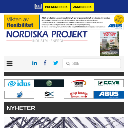
PRENUMERERA
ANNONSERA
START
KONTAKT
VÅRA ANDRA MAGASIN
PRENUMERERA
ANNONSERA
NYHETER