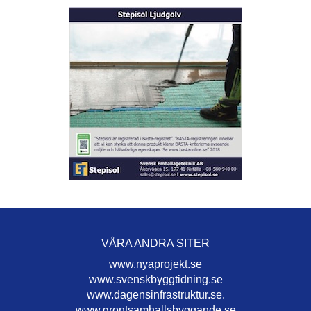
VÅRA ANDRA SITER
www.nyaprojekt.se
www.svenskbyggtidning.se
www.dagensinfrastruktur.se.
www.grontsamhallsbyggande.se