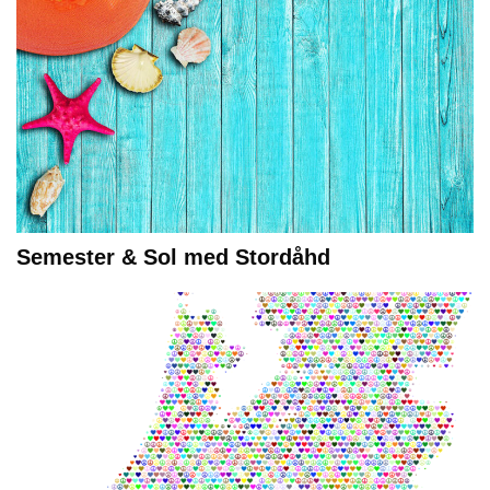
Semester & Sol med Stordåhd