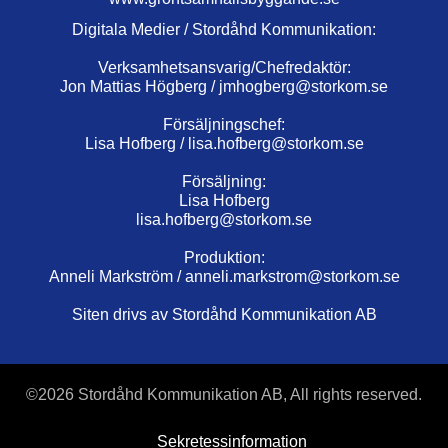
Digitala Medier / Stordåhd Kommunikation:
Verksamhetsansvarig/Chefredaktör:
Jon Mattias Högberg /
jmhogberg@storkom.se
Försäljningschef:
Lisa Hofberg /
lisa.hofberg@storkom.se
Försäljning:
Lisa Hofberg
lisa.hofberg@storkom.se
Produktion:
Anneli Markström /
anneli.markstrom@storkom.se
Siten drivs av Stordåhd Kommunikation AB
©
2026 Stordåhd Kommunikation AB, All rights reserved.
Sekretessinformation