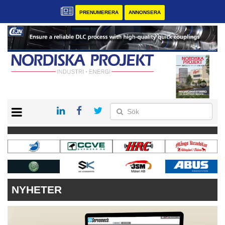
PRENUMERERA
ANNONSERA
START
KONTAKT
VÅRA ANDRA MAGASIN
PRENUMERERA
ANNONSERA
NYHETER