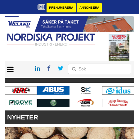
PRENUMERERA
ANNONSERA
START
KONTAKT
VÅRA ANDRA MAGASIN
PRENUMERERA
ANNONSERA
NYHETER