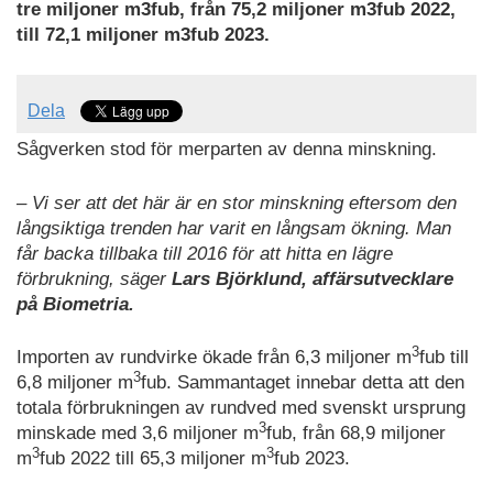
tre miljoner m3fub, från 75,2 miljoner m3fub 2022,
till 72,1 miljoner m3fub 2023.
Dela
Sågverken stod för merparten av denna minskning.
– Vi ser att det här är en stor minskning eftersom den
långsiktiga trenden har varit en långsam ökning. Man
får backa tillbaka till 2016 för att hitta en lägre
förbrukning, säger
Lars Björklund, affärsutvecklare
på Biometria.
3
Importen av rundvirke ökade från 6,3 miljoner m
fub till
3
6,8 miljoner m
fub. Sammantaget innebar detta att den
totala förbrukningen av rundved med svenskt ursprung
3
minskade med 3,6 miljoner m
fub, från 68,9 miljoner
3
3
m
fub 2022 till 65,3 miljoner m
fub 2023.