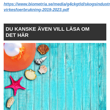
https://www.biometria.se/media/g4ckgtld/skogsindustr
virkesfoerbrukning-2019-2023.pdf
DU KANSKE ÄVEN VILL LÄSA OM
DET HÄR