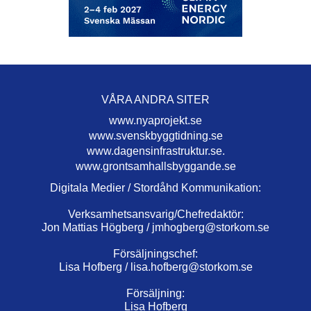
VÅRA ANDRA SITER
www.nyaprojekt.se
www.svenskbyggtidning.se
www.dagensinfrastruktur.se.
www.grontsamhallsbyggande.se
Digitala Medier / Stordåhd Kommunikation:
Verksamhetsansvarig/Chefredaktör:
Jon Mattias Högberg /
jmhogberg@storkom.se
Försäljningschef:
Lisa Hofberg /
lisa.hofberg@storkom.se
Försäljning:
Lisa Hofberg