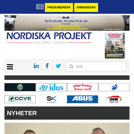
PRENUMERERA
ANNONSERA
START
KONTAKT
VÅRA ANDRA MAGASIN
PRENUMERERA
ANNONSERA
NYHETER