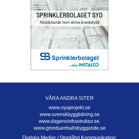
VÅRA ANDRA SITER
www.nyaprojekt.se
www.svenskbyggtidning.se
www.dagensinfrastruktur.se.
www.grontsamhallsbyggande.se
Digitala Medier / Stordåhd Kommunikation: