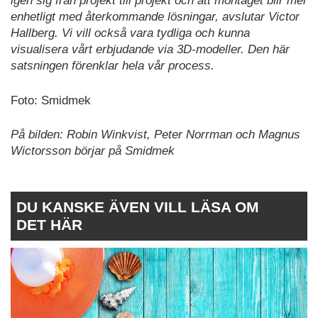
igen sig från projekt till projekt och att montaget blir mer
enhetligt med återkommande lösningar, avslutar Victor
Hallberg. Vi vill också vara tydliga och kunna
visualisera vårt erbjudande via 3D-modeller. Den här
satsningen förenklar hela vår process.
Foto:
Smidmek
På bilden: Robin Winkvist, Peter Norrman och Magnus
Wictorsson börjar på Smidmek
DU KANSKE ÄVEN VILL LÄSA OM
DET HÄR