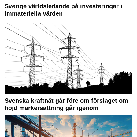
Sverige världsledande på investeringar i
immateriella värden
Svenska kraftnät går före om förslaget om
höjd markersättning går igenom