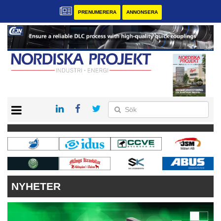
PRENUMERERA
ANNONSERA
START
KONTAKT
VÅRA ANDRA MAGASIN
PRENUMERERA
ANNONSERA
NYHETER