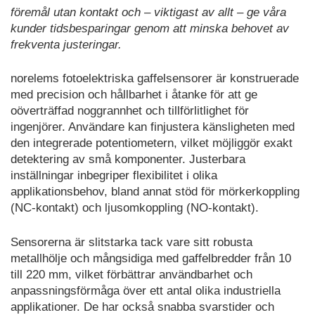
föremål utan kontakt och – viktigast av allt – ge våra
kunder tidsbesparingar genom att minska behovet av
frekventa justeringar.
norelems fotoelektriska gaffelsensorer är konstruerade
med precision och hållbarhet i åtanke för att ge
oöverträffad noggrannhet och tillförlitlighet för
ingenjörer. Användare kan finjustera känsligheten med
den integrerade potentiometern, vilket möjliggör exakt
detektering av små komponenter. Justerbara
inställningar inbegriper flexibilitet i olika
applikationsbehov, bland annat stöd för mörkerkoppling
(NC-kontakt) och ljusomkoppling (NO-kontakt).
Sensorerna är slitstarka tack vare sitt robusta
metallhölje och mångsidiga med gaffelbredder från 10
till 220 mm, vilket förbättrar användbarhet och
anpassningsförmåga över ett antal olika industriella
applikationer. De har också snabba svarstider och