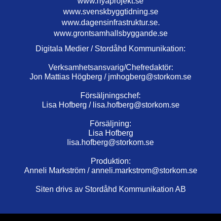
www.nyaprojekt.se
www.svenskbyggtidning.se
www.dagensinfrastruktur.se.
www.grontsamhallsbyggande.se
Digitala Medier / Stordåhd Kommunikation:
Verksamhetsansvarig/Chefredaktör:
Jon Mattias Högberg /
jmhogberg@storkom.se
Försäljningschef:
Lisa Hofberg /
lisa.hofberg@storkom.se
Försäljning:
Lisa Hofberg
lisa.hofberg@storkom.se
Produktion:
Anneli Markström /
anneli.markstrom@storkom.se
Siten drivs av Stordåhd Kommunikation AB