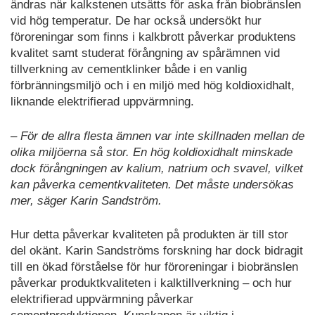
ändras när kalkstenen utsätts för aska från biobränslen
vid hög temperatur. De har också undersökt hur
föroreningar som finns i kalkbrott påverkar produktens
kvalitet samt studerat förångning av spårämnen vid
tillverkning av cementklinker både i en vanlig
förbränningsmiljö och i en miljö med hög koldioxidhalt,
liknande elektrifierad uppvärmning.
– För de allra flesta ämnen var inte skillnaden mellan de
olika miljöerna så stor. En hög koldioxidhalt minskade
dock förångningen av kalium, natrium och svavel, vilket
kan påverka cementkvaliteten. Det måste undersökas
mer, säger Karin Sandström.
Hur detta påverkar kvaliteten på produkten är till stor
del okänt. Karin Sandströms forskning har dock bidragit
till en ökad förståelse för hur föroreningar i biobränslen
påverkar produktkvaliteten i kalktillverkning – och hur
elektrifierad uppvärmning påverkar