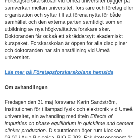
Företagsforskarskolan vid Umeå universitet bygger på
samverkan mellan universitet, forskare och företag eller
organisation och syftar till att förena nytta för både
samhället och den externa parten samtidigt som en
utbildning av nya högkvalitativa forskare sker.
Doktoranden får också ett skräddarsytt akademiskt
kurspaket. Forskarskolan är öppen för alla discipliner
och doktoranden har sin anställning vid Umeå
universitet.
Läs mer på Företagsforskarskolans hemsida
Om avhandlingen
Fredagen den 31 maj försvarar Karin Sandström,
Institutionen för tillämpad fysik och elektronik vid Umeå
universitet, sin avhandling med titeln
Effects of
impurities on phase equilibrium in quicklime and cement
clinker production
. Disputationen äger rum klockan
09.00 i Aula Biologica, BIO.E.203. Fakultetsopponent är