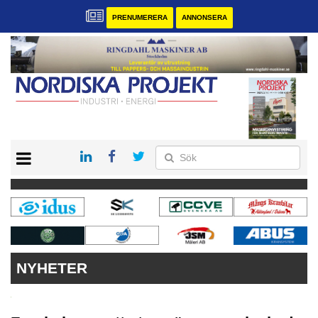
PRENUMERERA
ANNONSERA
START
KONTAKT
VÅRA ANDRA MAGASIN
PRENUMERERA
ANNONSERA
NYHETER