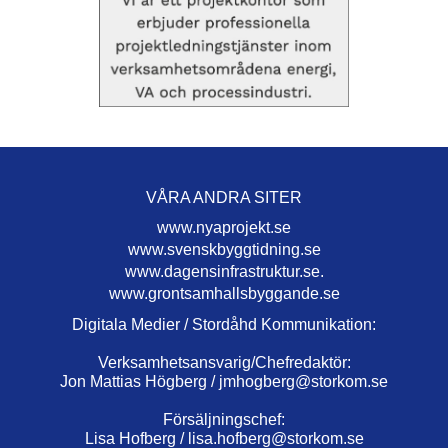
VÅRA ANDRA SITER
www.nyaprojekt.se
www.svenskbyggtidning.se
www.dagensinfrastruktur.se.
www.grontsamhallsbyggande.se
Digitala Medier / Stordåhd Kommunikation:
Verksamhetsansvarig/Chefredaktör:
Jon Mattias Högberg /
jmhogberg@storkom.se
Försäljningschef:
Lisa Hofberg /
lisa.hofberg@storkom.se