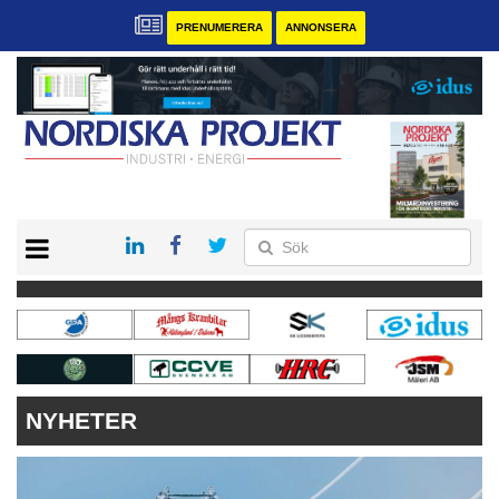
PRENUMERERA
ANNONSERA
START
KONTAKT
VÅRA ANDRA MAGASIN
PRENUMERERA
ANNONSERA
NYHETER