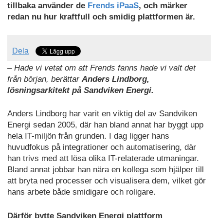
PDF
tillbaka använder de
Frends iPaaS
, och märker
redan nu hur kraftfull och smidig plattformen är.
Dela
– Hade vi vetat om att Frends fanns hade vi valt det
från början, berättar
Anders Lindborg,
lösningsarkitekt på Sandviken Energi.
Anders Lindborg har varit en viktig del av Sandviken
Energi sedan 2005, där han bland annat har byggt upp
hela IT-miljön från grunden. I dag ligger hans
huvudfokus på integrationer och automatisering, där
han trivs med att lösa olika IT-relaterade utmaningar.
Bland annat jobbar han nära en kollega som hjälper till
att bryta ned processer och visualisera dem, vilket gör
hans arbete både smidigare och roligare.
Därför bytte Sandviken Energi plattform