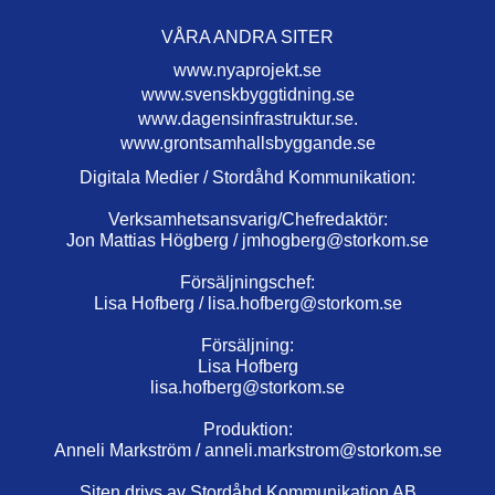
VÅRA ANDRA SITER
www.nyaprojekt.se
www.svenskbyggtidning.se
www.dagensinfrastruktur.se.
www.grontsamhallsbyggande.se
Digitala Medier / Stordåhd Kommunikation:
Verksamhetsansvarig/Chefredaktör:
Jon Mattias Högberg /
jmhogberg@storkom.se
Försäljningschef:
Lisa Hofberg /
lisa.hofberg@storkom.se
Försäljning:
Lisa Hofberg
lisa.hofberg@storkom.se
Produktion:
Anneli Markström /
anneli.markstrom@storkom.se
Siten drivs av Stordåhd Kommunikation AB