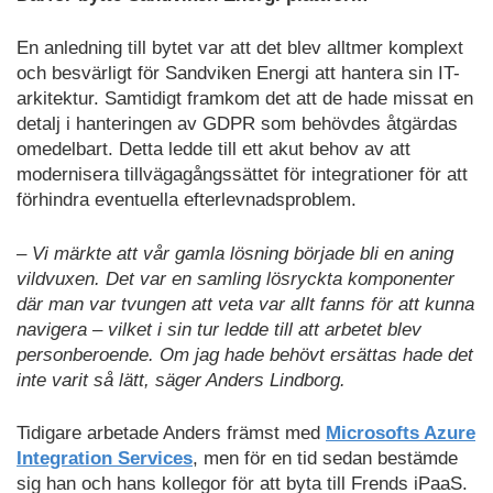
En anledning till bytet var att det blev alltmer komplext
och besvärligt för Sandviken Energi att hantera sin IT-
arkitektur. Samtidigt framkom det att de hade missat en
detalj i hanteringen av GDPR som behövdes åtgärdas
omedelbart. Detta ledde till ett akut behov av att
modernisera tillvägagångssättet för integrationer för att
förhindra eventuella efterlevnadsproblem.
– Vi märkte att vår gamla lösning började bli en aning
vildvuxen. Det var en samling lösryckta komponenter
där man var tvungen att veta var allt fanns för att kunna
navigera – vilket i sin tur ledde till att arbetet blev
personberoende. Om jag hade behövt ersättas hade det
inte varit så lätt, säger Anders Lindborg.
Tidigare arbetade Anders främst med
Microsofts Azure
Integration Services
, men för en tid sedan bestämde
sig han och hans kollegor för att byta till Frends iPaaS.