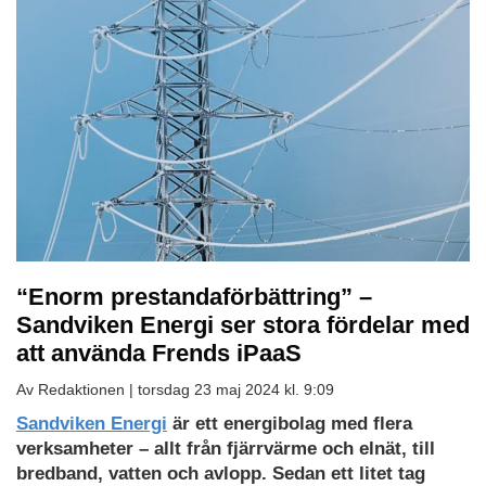
“Enorm prestandaförbättring” –
Sandviken Energi ser stora fördelar med
att använda Frends iPaaS
Av Redaktionen |
torsdag 23 maj 2024 kl. 9:09
Facebook
LinkedIn
Twitter
Ladda
Sandviken Energi
är ett energibolag med flera
ned
verksamheter – allt från fjärrvärme och elnät, till
som
bredband, vatten och avlopp. Sedan ett litet tag