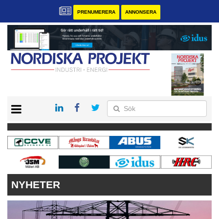
PRENUMERERA
ANNONSERA
START
KONTAKT
VÅRA ANDRA MAGASIN
PRENUMERERA
ANNONSERA
NYHETER