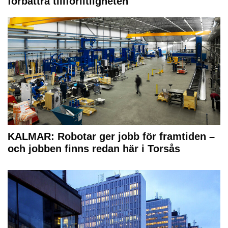
förbättra tillförlitligheten
KALMAR: Robotar ger jobb för framtiden –
och jobben finns redan här i Torsås