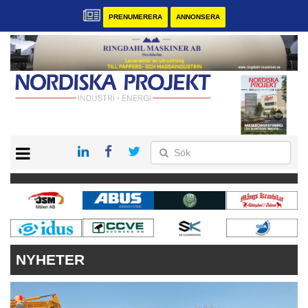
PRENUMERERA
ANNONSERA
START
KONTAKT
VÅRA ANDRA MAGASIN
PRENUMERERA
ANNONSERA
NYHETER