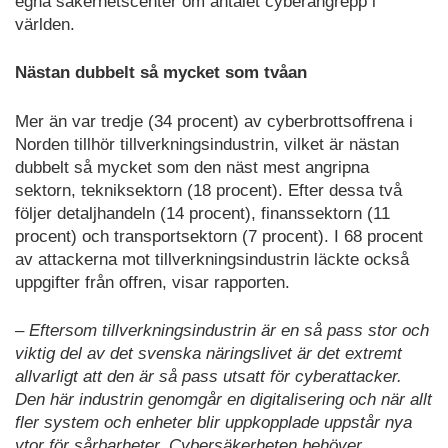
egna säkerhetscenter om antalet cyberangrepp i
världen.
Nästan dubbelt så mycket som tvåan
Mer än var tredje (34 procent) av cyberbrottsoffrena i
Norden tillhör tillverkningsindustrin, vilket är nästan
dubbelt så mycket som den näst mest angripna
sektorn, tekniksektorn (18 procent). Efter dessa två
följer detaljhandeln (14 procent), finanssektorn (11
procent) och transportsektorn (7 procent). I 68 procent
av attackerna mot tillverkningsindustrin läckte också
uppgifter från offren, visar rapporten.
– Eftersom tillverkningsindustrin är en så pass stor och
viktig del av det svenska näringslivet är det extremt
allvarligt att den är så pass utsatt för cyberattacker.
Den här industrin genomgår en digitalisering och när allt
fler system och enheter blir uppkopplade uppstår nya
ytor för sårbarheter. Cybersäkerheten behöver