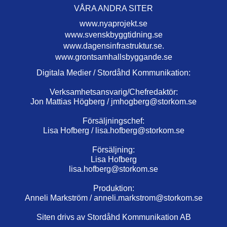
VÅRA ANDRA SITER
www.nyaprojekt.se
www.svenskbyggtidning.se
www.dagensinfrastruktur.se.
www.grontsamhallsbyggande.se
Digitala Medier / Stordåhd Kommunikation:
Verksamhetsansvarig/Chefredaktör:
Jon Mattias Högberg /
jmhogberg@storkom.se
Försäljningschef:
Lisa Hofberg /
lisa.hofberg@storkom.se
Försäljning:
Lisa Hofberg
lisa.hofberg@storkom.se
Produktion:
Anneli Markström /
anneli.markstrom@storkom.se
Siten drivs av Stordåhd Kommunikation AB