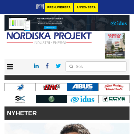
PRENUMERERA
ANNONSERA
START
KONTAKT
VÅRA ANDRA MAGASIN
PRENUMERERA
ANNONSERA
NYHETER