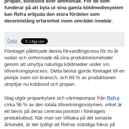
propan, koldioxid eller ammoniak. För de som
funderar på att byta ut sina gamla köldmediesystem
kan Refra erbjuda den stora fördelen som
decennielång erfarenhet inom området innebär.
Dela
Företaget påbörjade denna förvandlingsresa för tio år
sedan och omformade då sina produktionsmetoder
genom att utnyttja naturliga köldmedier under sin
tillverkningsprocess. Detta beslut gjorde företaget till en
pionjär inom sin bransch, och 84 % av produktionen
utnyttjar nu koldioxid och propan.
Idag utgör propankylare och värmepumpar från
Refra
cirka 56 % av den totala tillverkningsvolymen, vilket är
ett bevis på deras centrala position i företagets
produktutbud. När man ser tillbaka på det senaste
årtiondet, är det tydligt att Refras ständiga fokus på