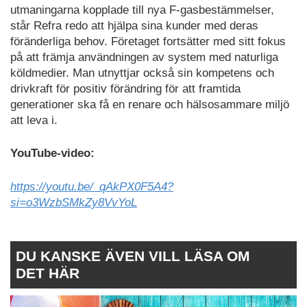
utmaningarna kopplade till nya F-gasbestämmelser,
står Refra redo att hjälpa sina kunder med deras
föränderliga behov. Företaget fortsätter med sitt fokus
på att främja användningen av system med naturliga
köldmedier. Man utnyttjar också sin kompetens och
drivkraft för positiv förändring för att framtida
generationer ska få en renare och hälsosammare miljö
att leva i.
YouTube-video:
https://youtu.be/_qAkPX0F5A4?
si=o3WzbSMkZy8VvYoL
DU KANSKE ÄVEN VILL LÄSA OM
DET HÄR