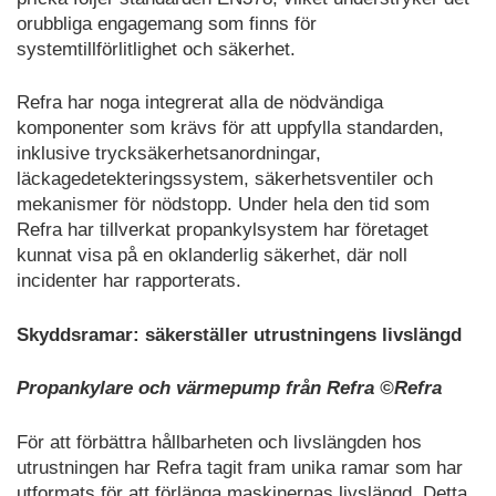
orubbliga engagemang som finns för
systemtillförlitlighet och säkerhet.
Refra har noga integrerat alla de nödvändiga
komponenter som krävs för att uppfylla standarden,
inklusive trycksäkerhetsanordningar,
läckagedetekteringssystem, säkerhetsventiler och
mekanismer för nödstopp. Under hela den tid som
Refra har tillverkat propankylsystem har företaget
kunnat visa på en oklanderlig säkerhet, där noll
incidenter har rapporterats.
Skyddsramar: säkerställer utrustningens livslängd
Propankylare och värmepump från Refra ©Refra
För att förbättra hållbarheten och livslängden hos
utrustningen har Refra tagit fram unika ramar som har
utformats för att förlänga maskinernas livslängd. Detta