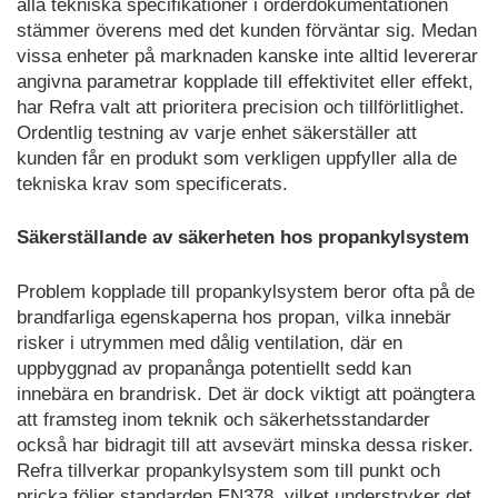
alla tekniska specifikationer i orderdokumentationen
stämmer överens med det kunden förväntar sig. Medan
vissa enheter på marknaden kanske inte alltid levererar
angivna parametrar kopplade till effektivitet eller effekt,
har Refra valt att prioritera precision och tillförlitlighet.
Ordentlig testning av varje enhet säkerställer att
kunden får en produkt som verkligen uppfyller alla de
tekniska krav som specificerats.
Säkerställande av säkerheten hos propankylsystem
Problem kopplade till propankylsystem beror ofta på de
brandfarliga egenskaperna hos propan, vilka innebär
risker i utrymmen med dålig ventilation, där en
uppbyggnad av propanånga potentiellt sedd kan
innebära en brandrisk. Det är dock viktigt att poängtera
att framsteg inom teknik och säkerhetsstandarder
också har bidragit till att avsevärt minska dessa risker.
Refra tillverkar propankylsystem som till punkt och
pricka följer standarden EN378, vilket understryker det