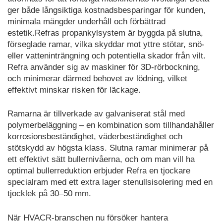
ger både långsiktiga kostnadsbesparingar för kunden,
minimala mängder underhåll och förbättrad
estetik.Refras propankylsystem är byggda på slutna,
förseglade ramar, vilka skyddar mot yttre stötar, snö-
eller vatteninträngning och potentiella skador från vilt.
Refra använder sig av maskiner för 3D-rörbockning,
och minimerar därmed behovet av lödning, vilket
effektivt minskar risken för läckage.
Ramarna är tillverkade av galvaniserat stål med
polymerbeläggning – en kombination som tillhandahåller
korrosionsbeständighet, väderbeständighet och
stötskydd av högsta klass. Slutna ramar minimerar på
ett effektivt sätt bullernivåerna, och om man vill ha
optimal bullerreduktion erbjuder Refra en tjockare
specialram med ett extra lager stenullsisolering med en
tjocklek på 30–50 mm.
När HVACR-branschen nu försöker hantera