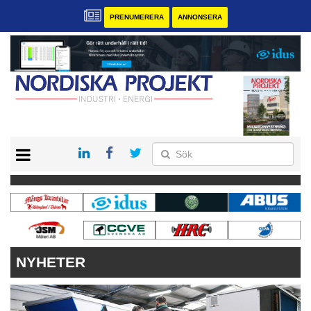
PRENUMERERA
ANNONSERA
START
KONTAKT
VÅRA ANDRA MAGASIN
PRENUMERERA
ANNONSERA
NYHETER