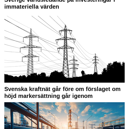
immateriella värden
Svenska kraftnät går före om förslaget om
höjd markersättning går igenom