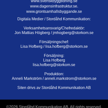
www.svenskbyggtidning.se
www.dagensinfrastruktur.se.
www.grontsamhallsbyggande.se
Digitala Medier / Stordåhd Kommunikation:
Verksamhetsansvarig/Chefredaktör:
Jon Mattias Högberg /
jmhogberg@storkom.se
Försäljningschef:
Lisa Hofberg /
lisa.hofberg@storkom.se
Försäljning:
Lisa Hofberg
lisa.hofberg@storkom.se
Produktion:
Anneli Markström /
anneli.markstrom@storkom.se
Siten drivs av Stordåhd Kommunikation AB
©
2026 Stordåhd Kommunikation AB, All rights reserved.