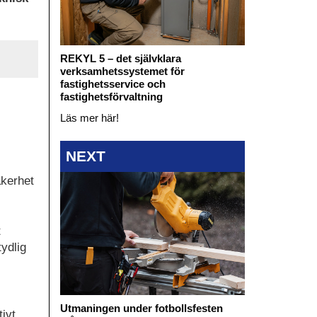
REKYL 5 – det självklara
verksamhetssystemet för
fastighetsservice och
fastighetsförvaltning
Läs mer här!
NEXT
äkerhet
t
tydlig
Utmaningen under fotbollsfesten
ivt