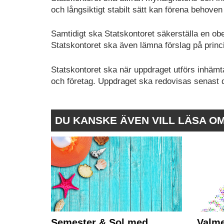
och långsiktigt stabilt sätt kan förena behove
Samtidigt ska Statskontoret säkerställa en ober
Statskontoret ska även lämna förslag på princi
Statskontoret ska när uppdraget utförs inhämt
och företag. Uppdraget ska redovisas senast d
DU KANSKE ÄVEN VILL LÄSA O
Semester & Sol med
Valme