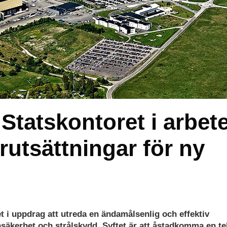
 Statskontoret i arbet
rutsättningar för ny
t i uppdrag att utreda en ändamålsenlig och effektiv
nsäkerhet och strålskydd. Syftet är att åstadkomma en te