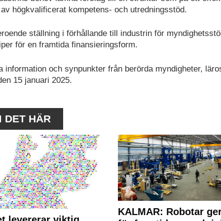
n av högkvalificerat kompetens- och utredningsstöd.
oende ställning i förhållande till industrin för myndighetsstö
per för en framtida finansieringsform.
a information och synpunkter från berörda myndigheter, läro
en 15 januari 2025.
M DET HÄR
KALMAR: Robotar ger
t levererar viktig