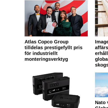
Atlas Copco Group
Imag
tilldelas prestigefyllt pris
affä
för industriellt
erhål
monteringsverktyg
globa
skogs
Nato 