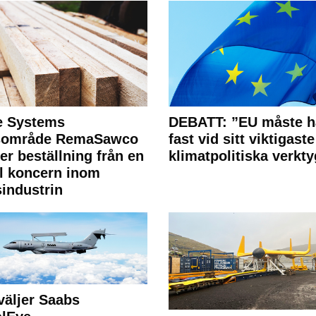
e Systems
DEBATT: ”EU måste h
rsområde RemaSawco
fast vid sitt viktigaste
ler beställning från en
klimatpolitiska verkty
l koncern inom
industrin
väljer Saabs