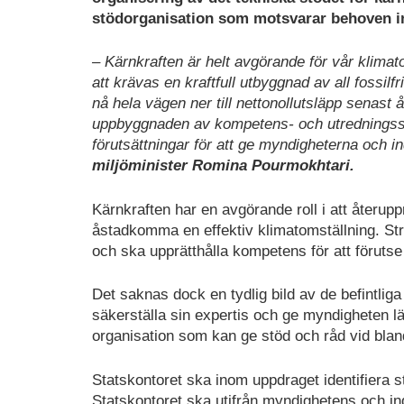
stödorganisation som motsvarar behoven in
– Kärnkraften är helt avgörande för vår klima
att krävas en kraftfull utbyggnad av all fossilfr
nå hela vägen ner till nettonollutsläpp senast 
uppbyggnaden av kompetens- och utredningsstö
förutsättningar för att ge myndigheterna och in
miljöminister Romina Pourmokhtari.
Kärnkraften har en avgörande roll i att återupp
åstadkomma en effektiv klimatomställning. St
och ska upprätthålla kompetens för att förut
Det saknas dock en tydlig bild av de befintliga
säkerställa sin expertis och ge myndigheten läm
organisation som kan ge stöd och råd vid bland
Statskontoret ska inom uppdraget identifiera s
Statskontoret ska utifrån myndighetens och indu