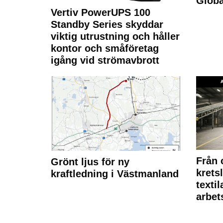
Glob
Vertiv PowerUPS 100
Standby Series skyddar
viktig utrustning och håller
kontor och småföretag
igång vid strömavbrott
Från 
Grönt ljus för ny
krets
kraftledning i Västmanland
texti
arbet