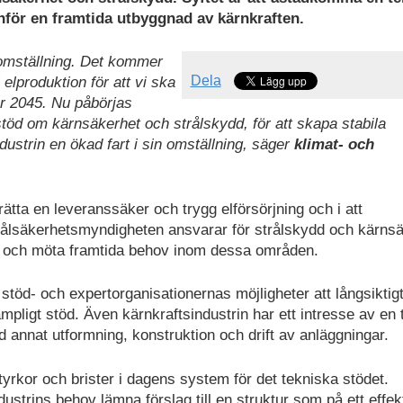
för en framtida utbyggnad av kärnkraften.
tomställning. Det kommer
Dela
i elproduktion för att vi ska
år 2045. Nu påbörjas
d om kärnsäkerhet och strålskydd, för att skapa stabila
dustrin en ökad fart i sin omställning, säger
klimat- och
rätta en leveranssäker och trygg elförsörjning och i att
rålsäkerhetsmyndigheten ansvarar för strålskydd och kärns
se och möta framtida behov inom dessa områden.
 stöd- och expertorganisationernas möjligheter att långsiktig
pligt stöd. Även kärnkraftsindustrin har ett intresse av en 
 annat utformning, konstruktion och drift av anläggningar.
tyrkor och brister i dagens system för det tekniska stödet.
strins behov lämna förslag till en struktur som på ett effekt