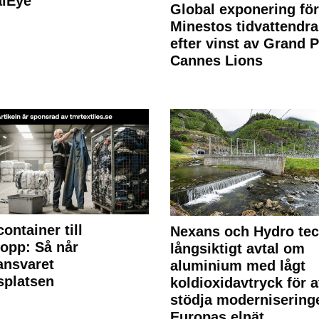
alEye
Global exponering för
Minestos tidvattendra
efter vinst av Grand P
Cannes Lions
container till
Nexans och Hydro te
lopp: Så når
långsiktigt avtal om
lansvaret
aluminium med lågt
splatsen
koldioxidavtryck för a
stödja modernisering
Europas elnät