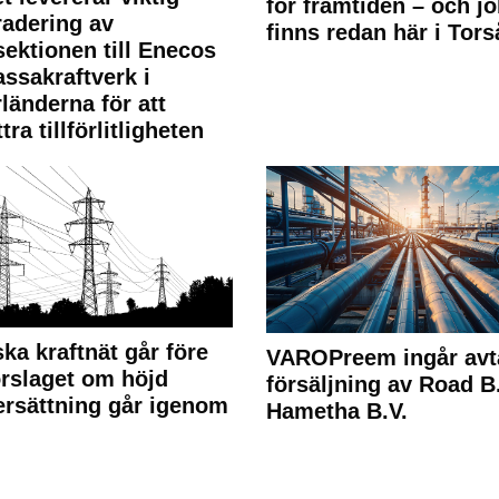
för framtiden – och j
adering av
finns redan här i Tors
sektionen till Enecos
ssakraftverk i
länderna för att
tra tillförlitligheten
ka kraftnät går före
VAROPreem ingår avt
rslaget om höjd
försäljning av Road B.V
rsättning går igenom
Hametha B.V.