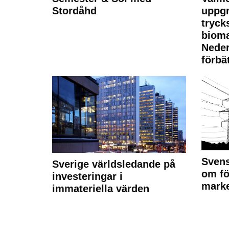
Stordåhd
uppgr
tryck
bioma
Neder
förbät
Svens
Sverige världsledande på
om fö
investeringar i
marke
immateriella värden