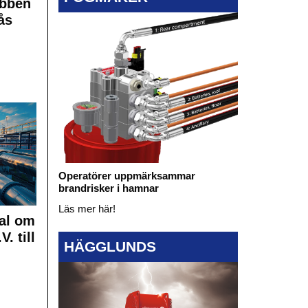
obben
ås
Operatörer uppmärksammar
brandrisker i hamnar
Läs mer här!
al om
. till
HÄGGLUNDS