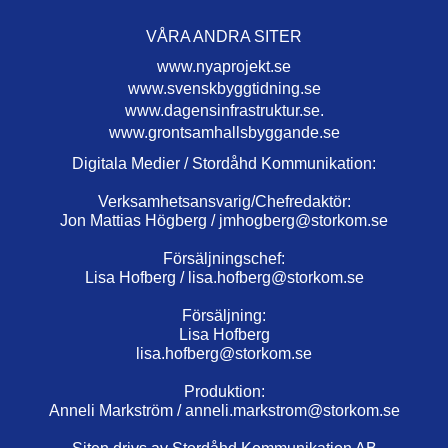
VÅRA ANDRA SITER
www.nyaprojekt.se
www.svenskbyggtidning.se
www.dagensinfrastruktur.se.
www.grontsamhallsbyggande.se
Digitala Medier / Stordåhd Kommunikation:
Verksamhetsansvarig/Chefredaktör:
Jon Mattias Högberg /
jmhogberg@storkom.se
Försäljningschef:
Lisa Hofberg /
lisa.hofberg@storkom.se
Försäljning:
Lisa Hofberg
lisa.hofberg@storkom.se
Produktion:
Anneli Markström /
anneli.markstrom@storkom.se