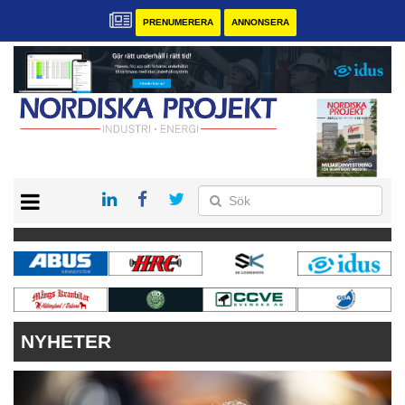
PRENUMERERA
ANNONSERA
START
KONTAKT
VÅRA ANDRA MAGASIN
PRENUMERERA
ANNONSERA
NYHETER