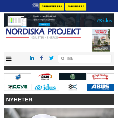
PRENUMERERA
ANNONSERA
START
KONTAKT
VÅRA ANDRA MAGASIN
PRENUMERERA
ANNONSERA
NYHETER