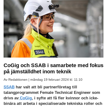
CoGig och SSAB i samarbete med fokus
på jämställdhet inom teknik
Av Redaktionen |
måndag 19 februari 2024 kl. 11:10
Ladda
SSAB
har valt att bli partnerföretag till
ned
talangprogrammet Female Technical Engineer som
som
drivs av
CoGig
, i syfte att få fler kvinnor och icke-
PDF
binära att arbeta i specialiserade tekniska roller och