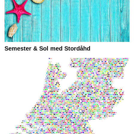
Semester & Sol med Stordåhd